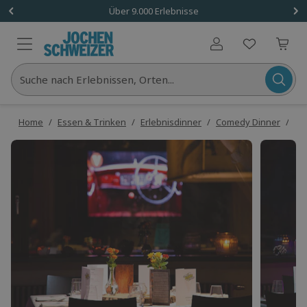
Über 9.000 Erlebnisse
Benutzerkonto
Suche nach Erlebnissen, Orten...
Home
/
Essen & Trinken
/
Erlebnisdinner
/
Comedy Dinner
/
Co