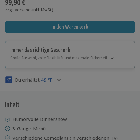
99,90 €
zzgl. Versand
(inkl. MwSt.)
In den Warenkorb
Immer das richtige Geschenk:
Große Auswahl, volle Flexibilität und maximale Sicherheit
Große Auswahl
Über 9.000 Erlebnisse.
Du erhältst
49
°P
Volle Flexibilität
Jeder Gutschein für alle Erlebnisse einlösbar.
Maximale Sicherheit
3 Jahre gültig & verlängerbar.
Inhalt
Humorvolle Dinnershow
3-Gänge-Menü
Verschiedene Comedians (in verschiedenen TV-