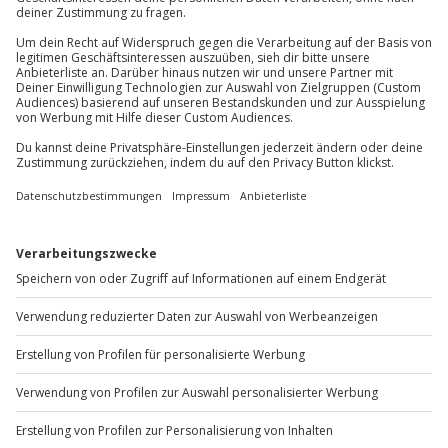
Du erreichst uns telefonisch zu folgenden Zeiten,
außer an bundesweiten Feiertagen:
Mo-Fr: 8-20 Uhr | Sa: 10-16 Uhr
Du möchtest als Firma bestellen?
Sichere Dir attraktive Firmenkunden Vorteile.
+49 89 / 60 60 89 700
Mo-Fr: 9-17 Uhr
b2b@jochen-schweizer.de
www.b2b.jochen-schweizer.de/
Artikelnummer
:
61952