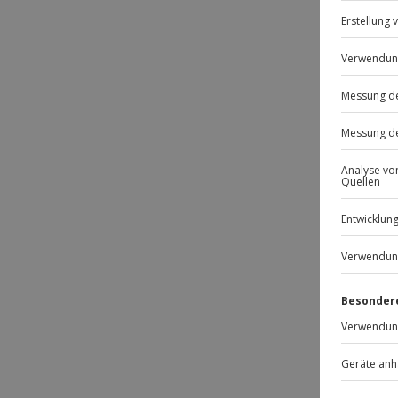
Wie z
Such
Könn
Gibt e
du ver
Weitere
und ver