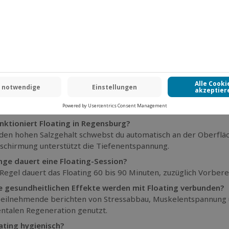
zreduzierung:
gedämmtes Licht, Geräuschabschirmung
iene:
technische Filtersysteme und kontinuierliche Wasserauf
ignet für:
Erwachsene, gestresste Berufstätige, Sportler, Wel
schenkoption:
als Floating-Gutschein für Regensburg erhältlich
rakter:
individuelles Einzel-Erlebnis in geschütztem Raum
Häufige Fragen zu Floating in Regensburg
t Floating genau?
ng ist das schwerelose Treiben auf stark salzhaltigem, körpe
ximale körperliche und mentale Entspannung.
nktioniert Floating in Regensburg?
den hohen Salzgehalt schwebst du automatisch an der Oberflä
schirmung unterstützt die Tiefenentspannung.
nge dauert eine Floating-Session?
 Regel dauert das Floating 60 bis 90 Minuten, zuzüglich Vorber
 gesundheitlichen Effekte werden mit Floating verbunden?
Teilnehmende berichten von Stressabbau, Muskelentspannung u
ntalen Regeneration genutzt.
oating hygienisch?