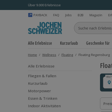
Über 9.000 Erlebnisse
PAYBACK
FAQ
Jobs
B2B
Magazin
Er
Suche nach Erlebnisse
Alle Erlebnisse
Kurzurlaub
Geschenke für
Home
/
Wellness
/
Floating
/
Floating Regensburg
Floa
Alle Erlebnisse
Fliegen & Fallen
Wo?
Wo?
Kurzurlaub
Motorpower
Essen & Trinken
Prei
Indoor Aktivitäten