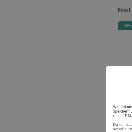
Passt
-15% 
Ges