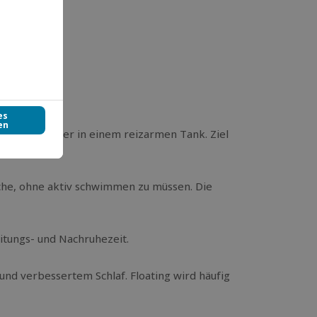
bereitung
lness-Fans
rwarmem Wasser in einem reizarmen Tank. Ziel
che, ohne aktiv schwimmen zu müssen. Die
eitungs- und Nachruhezeit.
nd verbessertem Schlaf. Floating wird häufig