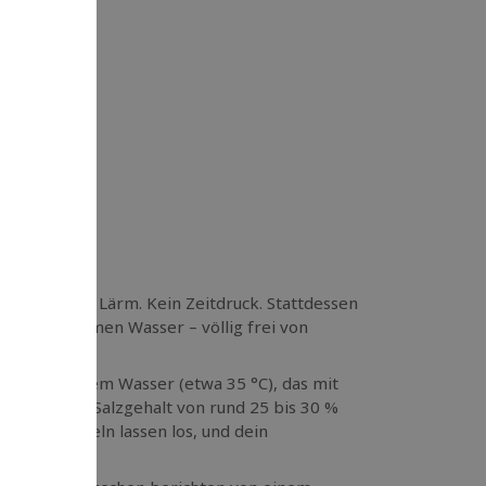
le beginnt
 Handy. Kein Lärm. Kein Zeitdruck. Stattdessen
sung im warmen Wasser – völlig frei von
n körperwarmem Wasser (etwa 35 °C), das mit
h den hohen Salzgehalt von rund 25 bis 30 %
deine Muskeln lassen los, und dein