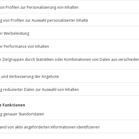
ufrieden bist du mit diesen
ergebnissen?
en wir etwas besser machen?
Bitte gi
s zum Beispiel Filter oder etwas anderes, das
misst?
 Informationen dazu, wie wir deine Daten verwenden
arbeiten, findest du in unserer
Datenschutzerklärung
.