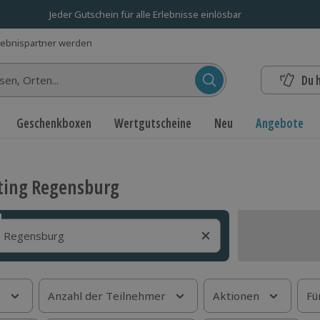
Jeder Gutschein für alle Erlebnisse einlösbar
lebnispartner werden
Du 
n...
Geschenkboxen
Wertgutscheine
Neu
Angebote
ting Regensburg
s
Anzahl der Teilnehmer
Aktionen
Fü