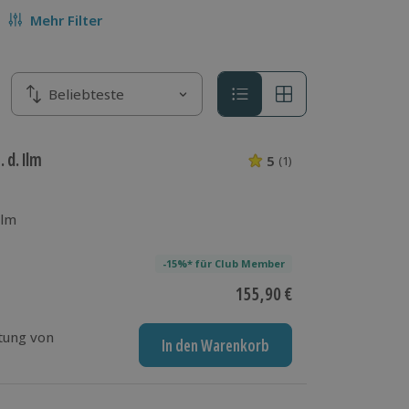
Mehr Filter
Sortieren nach
Beliebteste
Sortieren nach
 d. Ilm
5
(1)
5 von 5 Sternen 
Ilm
-15%* für Club Member
Aktueller Preis
155,90 €
tung von
In den Warenkorb
altgepresstem BIO