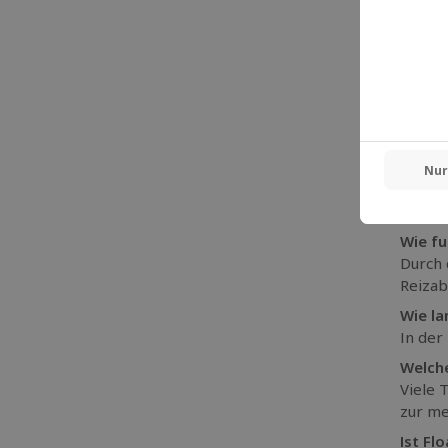
Rei
Hyg
Gee
Ge
Cha
FAQ – 
Was is
Floati
ist ma
Wie fu
Durch 
Reizab
Wie la
In der
Welche
Viele 
zur me
Ist Fl