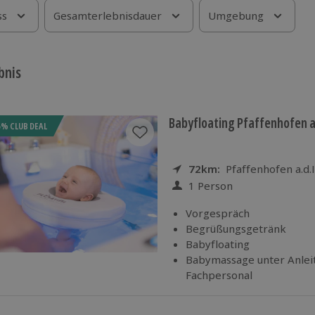
ss
Gesamterlebnisdauer
Umgebung
bnis
Babyfloating Pfaffenhofen a.
5% CLUB DEAL
72km:
Entfernung
Standort
Pfaffenhofen a.d.
1 Person
Anzahl der Teilnehmer
Vorgespräch
Begrüßungsgetränk
Babyfloating
Babymassage unter Anlei
Fachpersonal
Verwendung von 100 % k
Jojoba-Öl für die Massage