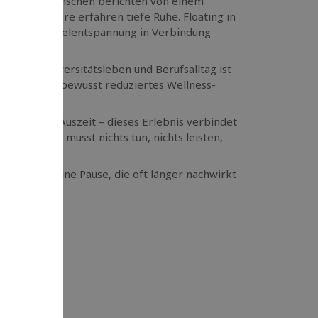
ität. Viele Menschen berichten von einem
heit, andere erfahren tiefe Ruhe. Floating in
ion und Muskelentspannung in Verbindung
ntrum, Universitätsleben und Berufsalltag ist
, sondern ein bewusst reduziertes Wellness-
persönliche Auszeit – dieses Erlebnis verbindet
mfort. Du musst nichts tun, nichts leisten,
igkeit und eine Pause, die oft länger nachwirkt