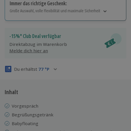
Immer das richtige Geschenk:
Große Auswahl, volle Flexibilität und maximale Sicherheit
Große Auswahl
Über 9.000 Erlebnisse.
Volle Flexibilität
-15%* Club Deal verfügbar
Jeder Gutschein für alle Erlebnisse einlösbar.
Direktabzug im Warenkorb
Maximale Sicherheit
Melde dich hier an
3 Jahre gültig & verlängerbar.
Du erhältst
77
°P
Inhalt
Vorgespräch
Begrüßungsgetränk
Babyfloating