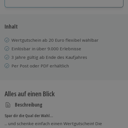
Große Auswahl
Über 9.000 Erlebnisse.
Volle Flexibilität
Jeder Gutschein für alle Erlebnisse einlösbar.
Inhalt
Maximale Sicherheit
3 Jahre gültig & verlängerbar.
Wertgutschein ab 20 Euro flexibel wählbar
Einlösbar in über 9.000 Erlebnisse
3 Jahre gültig ab Ende des Kaufjahres
Per Post oder PDF erhältlich
Alles auf einen Blick
Beschreibung
Spar dir die Qual der Wahl…
... und schenke einfach einen Wertgutschein! Die