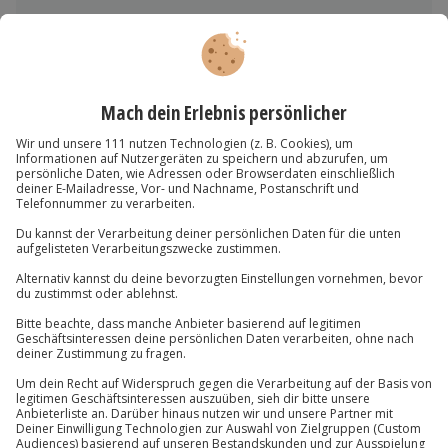
Du hast noch Fragen?
089 / 70 80 90 55
Kontakt & FAQ
Jochen Schweizer
GmbH
Mühldorfstraße 8
81671
München
Du erreichst uns telefonisch zu folgenden Zeiten,
außer an bundesweiten Feiertagen:
Mo-Fr: 8-20 Uhr | Sa: 10-16 Uhr
Du möchtest als Firma bestellen?
Sichere Dir attraktive Firmenkunden Vorteile.