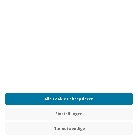
Vertrag widerrufen
FAQs
Kontakt
Zahlungsarten
Über uns
Magazin
Jobs
Partnerprogramm
PAYBACK
Versand und Lieferung
Presse
AGB
Cookie Einstellungen
Datenschutz
Nutzungsbedingungen
Online-Marktplatz
Barrierefreiheit
Grounding Page
Compliance
Impressum
RECHNUNG