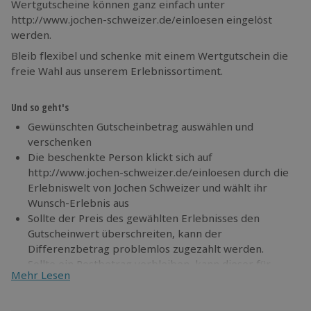
Wertgutscheine können ganz einfach unter
http://www.jochen-schweizer.de/einloesen eingelöst
werden.
Bleib flexibel und schenke mit einem Wertgutschein die
freie Wahl aus unserem Erlebnissortiment.
Und so geht's
Gewünschten Gutscheinbetrag auswählen und
verschenken
Die beschenkte Person klickt sich auf
http://www.jochen-schweizer.de/einloesen durch die
Erlebniswelt von Jochen Schweizer und wählt ihr
Wunsch-Erlebnis aus
Sollte der Preis des gewählten Erlebnisses den
Gutscheinwert überschreiten, kann der
Differenzbetrag problemlos zugezahlt werden.
Sollte ein Restbetrag verbleiben, kann dieser für
Mehr Lesen
weitere Erlebnisse verwendet werden
Als ideale Ergänzung zu einem Wertgutschein bieten
wir unsere Geschenkverpackung im Warenkorb an