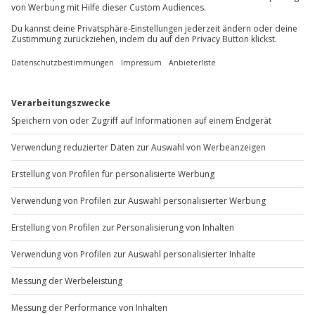
+49 89 / 60 60 89 700
Mo-Fr: 9-17 Uhr
b2b@jochen-schweizer.de
www.b2b.jochen-schweizer.de/
Artikelnummer
:
JDFWGLF02
Andere Produkte entdecken
NEU