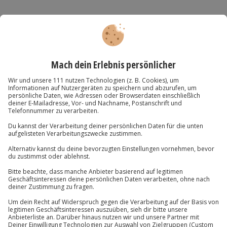
Als ideale Ergänzung zu einem Wertgutschein bieten
wir unsere Geschenkverpackung im Warenkorb an
Du hast noch Fragen?
089 / 70 80 90 55
Kontakt & FAQ
Jochen Schweizer
GmbH
Mühldorfstraße 8
81671
München
Du erreichst uns telefonisch zu folgenden Zeiten,
außer an bundesweiten Feiertagen:
Mo-Fr: 8-20 Uhr | Sa: 10-16 Uhr
Du möchtest als Firma bestellen?