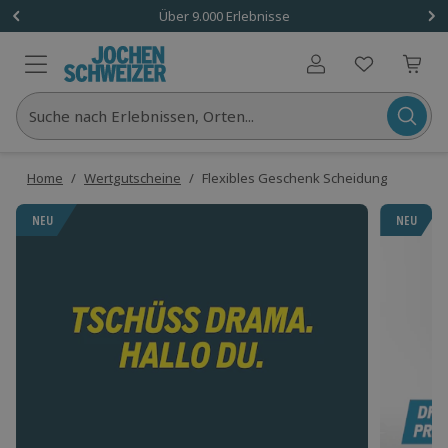
Über 9.000 Erlebnisse
Benutzerkonto
Suche nach Erlebnissen, Orten...
Home
/
Wertgutscheine
/
Flexibles Geschenk Scheidung
NEU
NEU