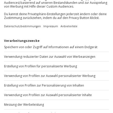
Sichere Dir attraktive Firmenkunden Vorteile.
+49 89 / 60 60 89 700
Mo-Fr: 9-17 Uhr
b2b@jochen-schweizer.de
www.b2b.jochen-schweizer.de/
Artikelnummer
:
JDFWGHZ04
Andere Produkte entdecken