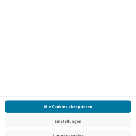
Vertrag widerrufen
FAQs
Kontakt
Zahlungsarten
Über uns
Magazin
Jobs
Partnerprogramm
PAYBACK
Versand und Lieferung
Presse
AGB
Cookie Einstellungen
Datenschutz
Nutzungsbedingungen
Online-Marktplatz
Barrierefreiheit
Grounding Page
Compliance
Impressum
RECHNUNG