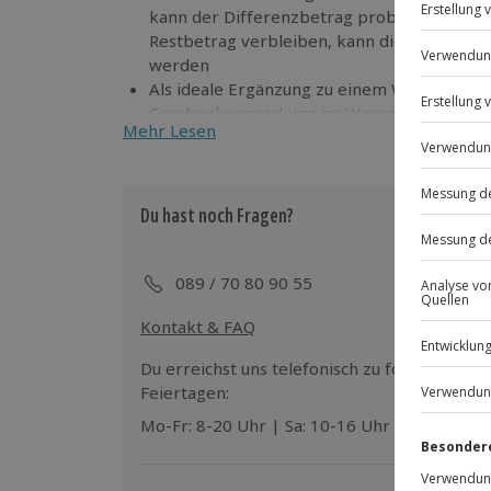
kann der Differenzbetrag problemlos zugez
Restbetrag verbleiben, kann dieser für we
werden
Als ideale Ergänzung zu einem Wertgutsche
Geschenkverpackung im Warenkorb an
Mehr Lesen
Du hast noch Fragen?
089 / 70 80 90 55
Kontakt & FAQ
Du erreichst uns telefonisch zu folgenden Z
Feiertagen:
Mo-Fr: 8-20 Uhr | Sa: 10-16 Uhr