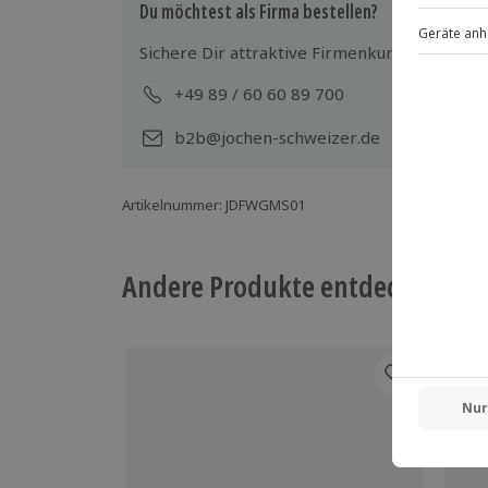
Du möchtest als Firma bestellen?
Sichere Dir attraktive Firmenkunden Vorteile
+49 89 / 60 60 89 700
Mo-
b2b@jochen-schweizer.de
Artikelnummer
:
JDFWGMS01
Andere Produkte entdecken