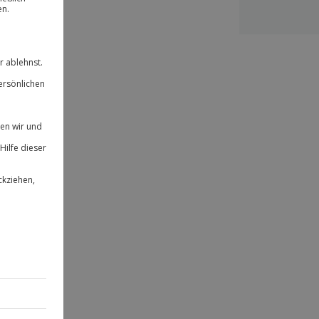
ität
 für alle Erlebnisse einlösbar.
herheit
& verlängerbar.