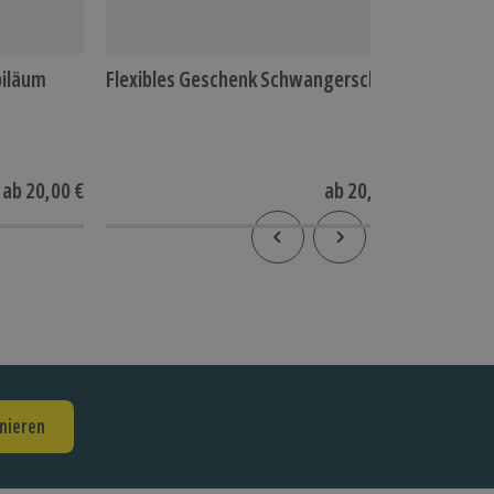
biläum
Flexibles Geschenk Schwangerschaft
Flexible
Hoch auf
ab
20,00 €
ab
20,00 €
nieren