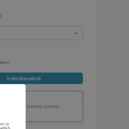
s
r
ag
 MwSt.)
In den Warenkorb
tige Geschenk:
e Flexibilität und maximale Sicherheit
hl
bnisse.