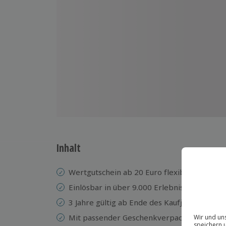
Inhalt
Wertgutschein ab 20 Euro flexibel wählbar
Einlösbar in über 9.000 Erlebnisse
3 Jahre gültig ab Ende des Kaufjahres
Mit passender Geschenkverpackung erhältl