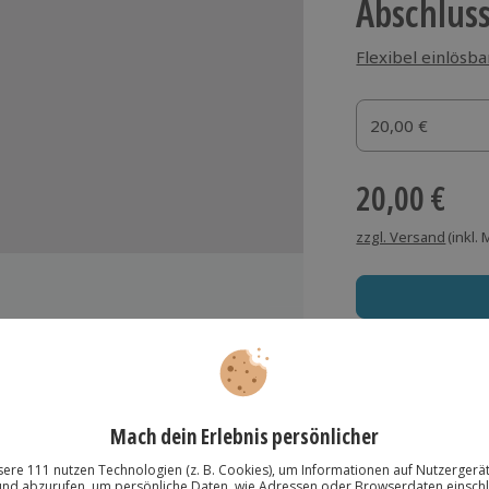
Abschlus
Flexibel einlösba
Gutscheinbetrag
20,00 €
Gutscheinbetr
20,00 €
zzgl. Versand
(inkl.
Immer das rich
Große Auswahl, voll
Große Auswa
ich
Über 9.000 Erle