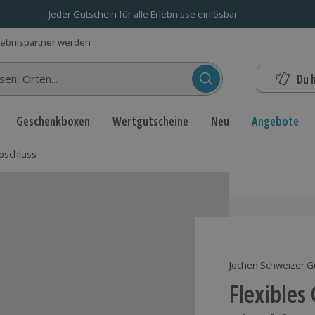
Jeder Gutschein für alle Erlebnisse einlösbar
lebnispartner werden
Du 
n...
Geschenkboxen
Wertgutscheine
Neu
Angebote
bschluss
Jochen Schweizer G
Flexible