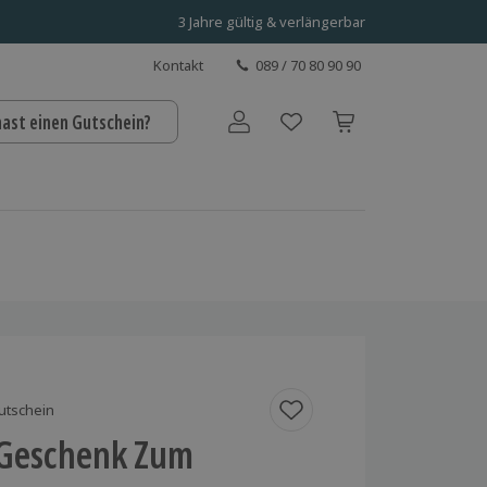
3 Jahre gültig & verlängerbar
Kontakt
089 / 70 80 90 90
hast einen Gutschein?
Benutzerkonto
utschein
s Geschenk Zum