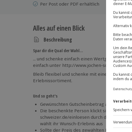
Per Post oder PDF erhältlich
Alles auf einen Blick
Beschreibung
Spar dir die Qual der Wahl…
... und schenke einfach einen Wertgutschein! 
einfach unter http://www.jochen-schweizer.de/
Bleib flexibel und schenke mit einem Wertguts
Erlebnissortiment.
Und so geht's
Gewünschten Gutscheinbetrag auswählen 
Die beschenkte Person klickt sich auf http
schweizer.de/einloesen durch die Erlebnisw
wählt ihr Wunsch-Erlebnis aus
Sollte der Preis des gewählten Erlebnisses