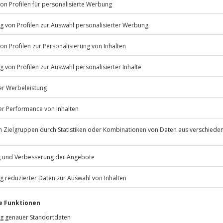
ahlt werden. Sollte ein
itere Erlebnisse verwendet
in bieten wir unsere
Jochen Schweizer
GmbH
Mühldorfstraße 8
81671
München
eiten, außer an bundesweiten