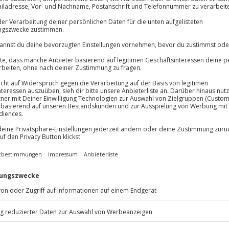
Volle Flexibil
Jeder Gutschein
Maximale Sic
3 Jahre gültig 
Die Wertgutscheine können ganz
einloesen eingelöst werden.
chein die freie Wahl aus unserem
und verschenken
://www.jochen-
elt von Jochen Schweizer und
 den Gutscheinwert überschreiten,