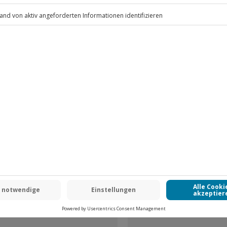
.
Fr: 9-17 Uhr
www.b2b.jochen-schweizer.de/