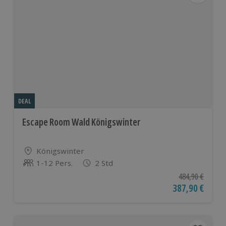
DEAL
Escape Room Wald Königswinter
Standort
Königswinter
1-12 Pers.
2 Std
Anzahl der Teilnehmer
Ursprünglicher P
484,90 €
Aktueller Preis
387,90 €