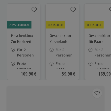
-15% CLUB DEAL
BESTSELLER
BESTSELLER
Geschenkbox
Geschenkbox
Geschenkbox
Zur Hochzeit
Kurzurlaub
für Paare
Für 2
Für 2
Für 2
Personen
Personen
Persone
Freie
Freie
Freie
Erlebnis-
Hotel-
Erlebnis-
Aktueller Preis
109,90 €
Aktueller Preis
59,90 €
Aktuell
169,90
Auswahl
Auswahl
Auswahl
an ca.
aus ca. 500
an ca. 86
610 Orten
Hotels in
Orten
Deutschland,
Österreich
und vielen
weiteren