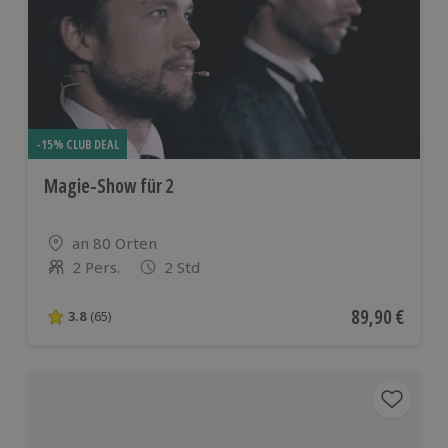
-15% CLUB DEAL
Magie-Show für 2
Standort
an 80 Orten
2 Pers.
2 Std
Anzahl der Teilnehmer
Aktueller Pre
89,90 €
3.8
(65)
3.8 von 5 Sternen basierend auf 65 Bewertungen