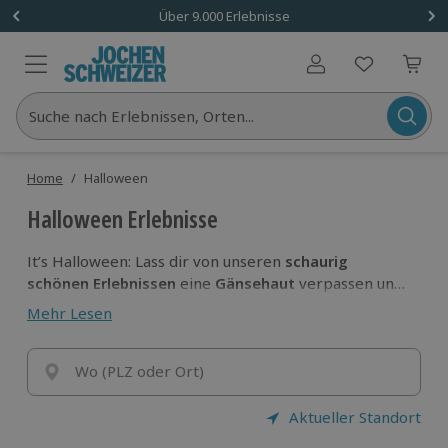
Über 9.000 Erlebnisse
Benutzerkonto
Suche nach Erlebnissen, Orten...
Home
/
Halloween
Halloween Erlebnisse
It’s Halloween: Lass dir von unseren
schaurig
schöne
n
Erlebnisse
n
eine
Gänsehaut
verpassen und
ordentlich an den
Nerven kitzeln
! Diese Erlebnisse
Mehr Lesen
lassen dich bestimmt nicht kalt und die
Extraportion
Halloween-Feeling
ist damit garantiert.
Worauf wartest du?
Wo (PLZ oder Ort)
Hol dir Erlebnisse anstelle von
Süßigkeiten!
Aktueller Standort