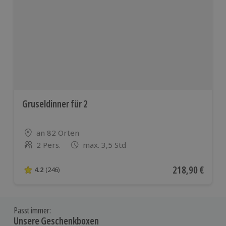
Gruseldinner für 2
Standort
an 82 Orten
2 Pers.
max. 3,5 Std
Anzahl der Teilnehmer
Aktueller Preis
218,90 €
4.2
(246)
4.2 von 5 Sternen basierend auf 246 Bewertungen
Passt immer:
Unsere Geschenkboxen