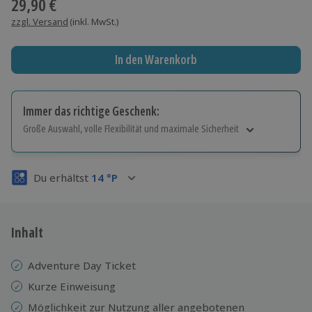
29,90 €
zzgl. Versand
(inkl. MwSt.)
In den Warenkorb
Immer das richtige Geschenk:
Große Auswahl, volle Flexibilität und maximale Sicherheit
Große Auswahl
Über 9.000 Erlebnisse.
Du erhältst
14
°P
Volle Flexibilität
Jeder Gutschein für alle Erlebnisse einlösbar.
Maximale Sicherheit
3 Jahre gültig & verlängerbar.
Inhalt
Adventure Day Ticket
Kurze Einweisung
Möglichkeit zur Nutzung aller angebotenen