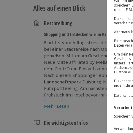
Alles auf einen Blick
Beschreibung
Shopping und Entdecken wie im Rausch
Flüchtet vom Alltagsstress direkt ins Ru
bei einer Städtereise nach Oberhausen ric
genießen. Mitten im Geschehen übernach
Neue Mitte affiliated by Meliá. Direkt vo
dem CentrO ein Einkaufszentrum der Supe
Nach diesem Shoppingerlebnis lasst ihr 
Landschaftspark
Duisburg-Nord auskling
Ruhrpottfeeling. Am nächsten Morgen geni
Frühstück im Hotel bevor ihr anschließend
Schloss Oberhausen bestaunt. Einfach klas
Mehr Lesen
Gönnt euch diese
Städtereise nach Ober
Herzen des Ruhrgebiets!
Die wichtigsten Infos