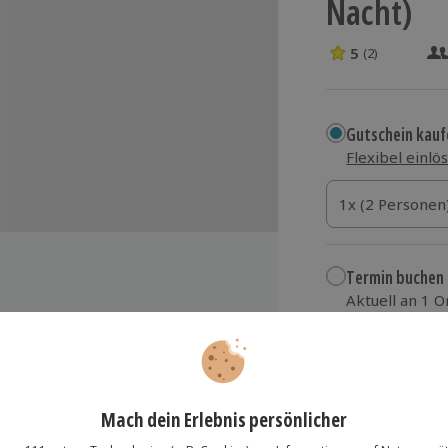
Nacht)
5
(2)
5 Sterne von 5 
Gutschein kauf
Flexibel einlö
1x (2 Personen)
1x (2 Personen
1x (2 Personen
Termin buchen
Aktuell an 1 O
Wähle im nächs
otel Oberhausen Neue Mitte
149,90 €
zzgl. Versand
(inkl.