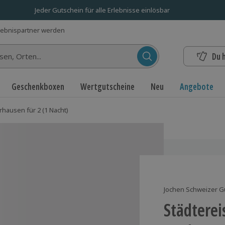
Jeder Gutschein für alle Erlebnisse einlösbar
lebnispartner werden
Du 
n...
Geschenkboxen
Wertgutscheine
Neu
Angebote
hausen für 2 (1 Nacht)
Jochen Schweizer G
Städterei