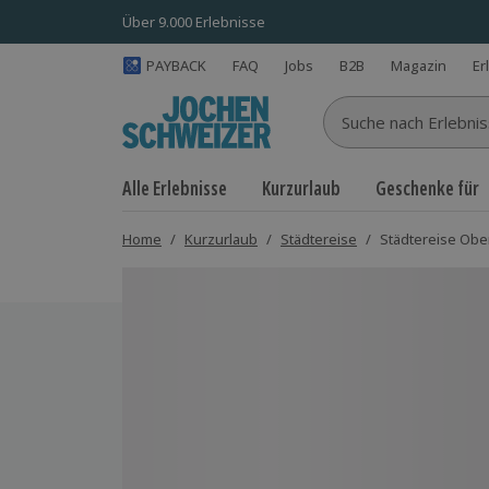
Über 9.000 Erlebnisse
PAYBACK
FAQ
Jobs
B2B
Magazin
Er
Suche nach Erlebnisse
Alle Erlebnisse
Kurzurlaub
Geschenke für
Home
/
Kurzurlaub
/
Städtereise
/
Städtereise Ober
Bild 1 von 7