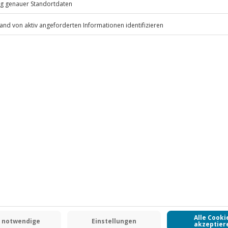
ei bis 12 Jahre)
ten anfallen (die Kosten sind vor
 inbegriffen
.
Fr: 9-17 Uhr
www.b2b.jochen-schweizer.de/
 CLUB DEAL