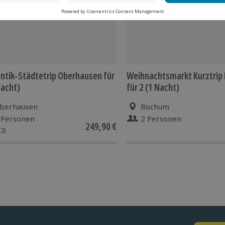
tik-Städtetrip Oberhausen für
Weihnachtsmarkt Kurztrip
Nacht)
für 2 (1 Nacht)
berhausen
Bochum
 Personen
2 Personen
249,90 €
(2)