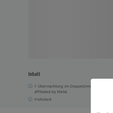
Inhalt
1 Übernachtung im Doppelzimmer im 4* H
affiliated by Meliá
Frühstück