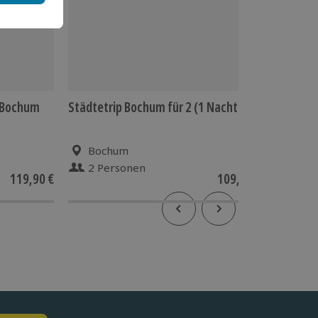
 Bochum
Städtetrip Bochum für 2 (1 Nacht)
Städtere
Nacht)
Bochum
Düss
2 Personen
2 P
119,90 €
109,90 €
5
(1)