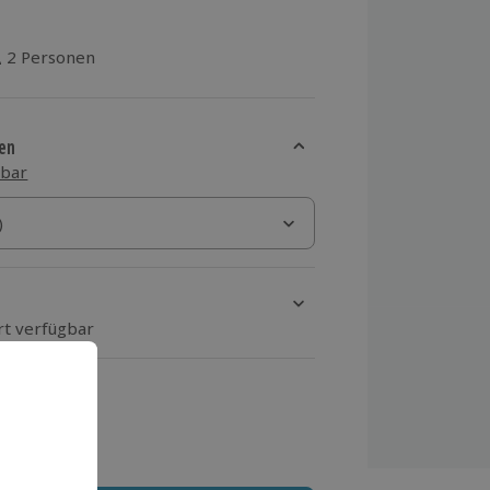
2 Personen
aus 2 Bewertungen
en
sbar
)
)
rt verfügbar
ten Schritt einen Termin aus
 MwSt.)