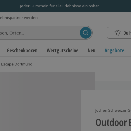
Jeder Gutschein für alle Erlebnisse einlösbar
lebnispartner werden
Du 
n...
Geschenkboxen
Wertgutscheine
Neu
Angebote
 Escape Dortmund
Jochen Schweizer G
Outdoor 