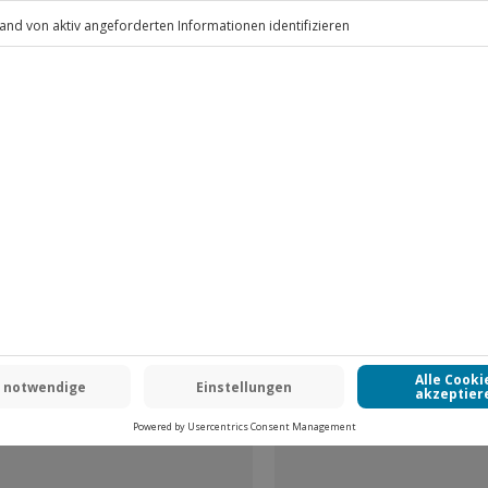
.
Fr: 9-17 Uhr
www.b2b.jochen-schweizer.de/
inen weiteren Gutschein zu
ientiert mögen, bietet „Mord am
em, das Zeit, Rätsellösungen und
das Erlebnis auch als Challenge
die sich messen wollen und
e Ermittlerteam ist)
 CLUB DEAL