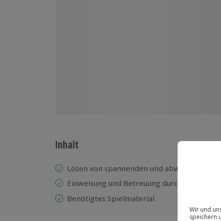
Inhalt
Lösen von spannenden und abwechslungsre
Einweisung
und ​​Betreuung durch einen erf
Benötigtes Spielmaterial