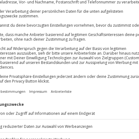
Immer das rich
Große Auswahl, voll
Große Auswa
innt!
Über 9.000 Erle
allen Infos und eurem
Du erhältst
Volle Flexibil
euer Outdoor Escape Room in
Jeder Gutschein
 dem Phönixplatz beginnt die
Maximale Sic
en packenden Kriminalfall. Quer
3 Jahre gültig 
de von Phönix-West sammelt ihr
ehmt Verdächtige über Telegram.
ligen Phönixwerks schafft eine
en Nervenkitzel spüren. In der
 de Lumière und die Bergmann-
 Strengt euch an - schafft ihr es,