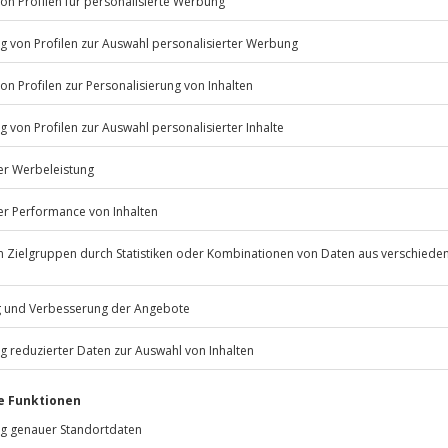
Listenansicht
© OpenStreetMaps
icht
erfügbar
rfassung
Jochen Schweizer
GmbH
Mühldorfstraße 8
81671
München
oben (die Entscheidung obliegt
eiten, außer an bundesweiten
d Ausrüstung für einen etwa 2,5
glichem Gelände, Smartphone mit
d erforderlich (idealerweise für