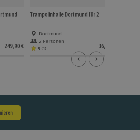
Dortmund
Trampolinhalle Dortmund für 2
Schnupp
Dortmund
Dor
2 Personen
2 P
249,90 €
36,90 €
5
(1)
nieren