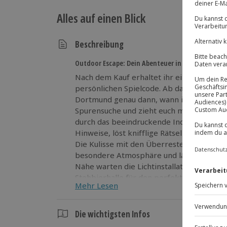
Alles auf einen Blick
Beschreibung
Outdoor Escape: Dein Abenteuer in Dortmund beg
Nach dem Kauf erhaltet ihr eine Mail mit 
persönlichen Spielcode. Ab dann startet 
Dortmund genau dann, wann ihr wollt. Auf
Spurensuche und zieht euch mitten in ein
durch das beeindruckende Industriegelän
Hinweise, löst knifflige Rätsel und vern
Die Kulisse mit den Überresten des ehema
besondere Atmosphäre und lässt euch pur
Nähe warten die Lichtinstallation Phönix
Stehbierhalle für den perfekten Abschluss.
Mehr Lesen
das Rätsel zu lösen?
Die wichtigsten Infos