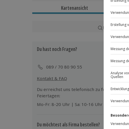
Dauer
Kartenansicht
Ca. 3 Stunden
Verfügbarkeit / Termine
Karte in Großans
Ganzjährig zu bestimmten Terminen v
Du hast noch Fragen?
Teilnahmebedingungen
Normale physische und psychische Ve
089 / 70 80 90 55
Wetter
Kontakt & FAQ
Bei Unwetter wird das Erlebnis versch
dem Veranstalter)
Du erreichst uns telefonisch zu folgenden Z
Feiertagen:
Ausrüstung & Kleidung
Mo-Fr: 8-20 Uhr | Sa: 10-16 Uhr
Mitzubringen: wetterfeste Kleidung un
km langen Spaziergang auf gut zugän
dem Messenger „Telegram“ ist zwingen
Du möchtest als Firma bestellen?
jeden Teilnehmenden), Powerbank