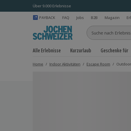
Über 9.000 Erlebnisse
PAYBACK
FAQ
Jobs
B2B
Magazin
Er
Suche nach Erlebnisse
Alle Erlebnisse
Kurzurlaub
Geschenke für
Home
/
Indoor Aktivitäten
/
Escape Room
/
Outdoor
Bild 1 von 5