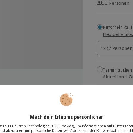
2 Personen
Gutschein kauf
Flexibel einlö
1x (2 Personen)
1x (2 Personen
1x (2 Personen
Termin buchen
Aktuell an 1 O
Wähle im nächs
29,90 €
ichen Aufgaben
zzgl. Versand
(inkl.
ahrenen Instruktor