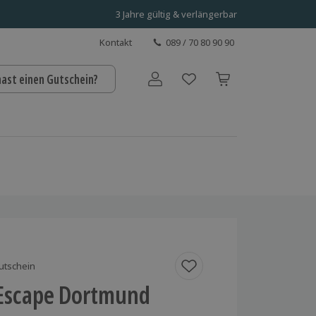
3 Jahre gültig & verlängerbar
Kontakt
089 / 70 80 90 90
hast einen Gutschein?
Benutzerkonto
utschein
Escape Dortmund