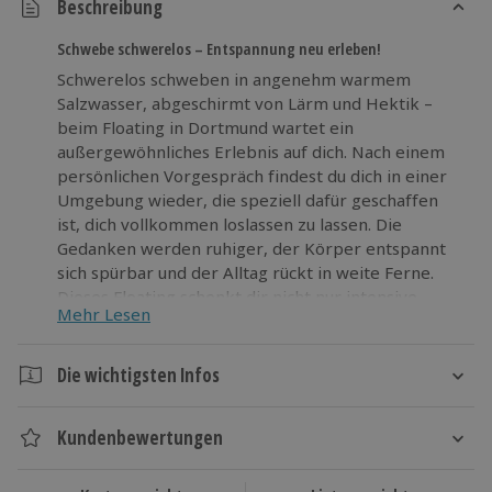
Beschreibung
Schwebe schwerelos – Entspannung neu erleben!
Schwerelos schweben in angenehm warmem
Salzwasser, abgeschirmt von Lärm und Hektik –
beim Floating in Dortmund wartet ein
außergewöhnliches Erlebnis auf dich. Nach einem
persönlichen Vorgespräch findest du dich in einer
Umgebung wieder, die speziell dafür geschaffen
ist, dich vollkommen loslassen zu lassen. Die
Gedanken werden ruhiger, der Körper entspannt
sich spürbar und der Alltag rückt in weite Ferne.
Dieses Floating schenkt dir nicht nur intensive
Mehr Lesen
Erholung, sondern sorgt auch für Klarheit im Kopf
und neue Energie. Im Anschluss lädt dich der
Ruhebereich bei einem Getränk dazu ein, das
Die wichtigsten Infos
Erlebte ganz in deinem Tempo nachklingen zu
Dauer
lassen. Probier Floating Dortmund aus und lass dich
Kundenbewertungen
von diesem besonderen Gefühl überraschen.
Gesamtdauer: ca. 1,5 Stunden
Floatingdauer: ca. 1 Stunde