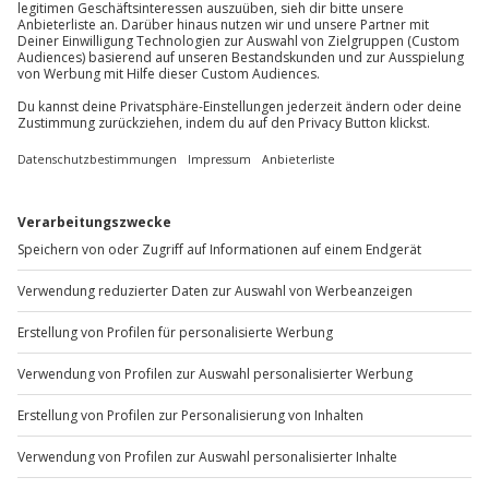
Teilnehmer
Du möchtest als Firma bestellen?
Gutschein gültig für 1 Person
Sichere Dir attraktive Firmenkunden Vorteile.
+49 89 / 60 60 89 700
Mo-Fr: 9-17 Uhr
b2b@jochen-schweizer.de
www.b2b.jochen-schweizer.de/
Artikelnummer
:
50072
Andere Produkte entdecken