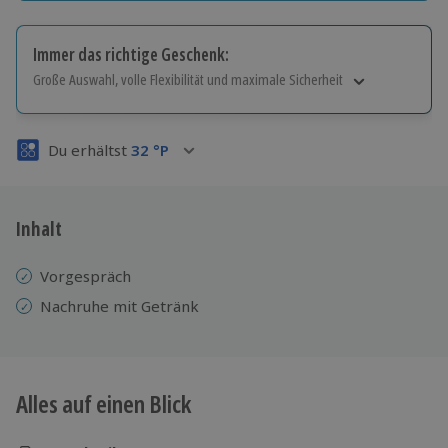
Immer das richtige Geschenk:
Große Auswahl, volle Flexibilität und maximale Sicherheit
Große Auswahl
Über 9.000 Erlebnisse.
Du erhältst
32
°P
Volle Flexibilität
Jeder Gutschein für alle Erlebnisse einlösbar.
Maximale Sicherheit
3 Jahre gültig & verlängerbar.
Inhalt
Vorgespräch
Nachruhe mit Getränk
Alles auf einen Blick