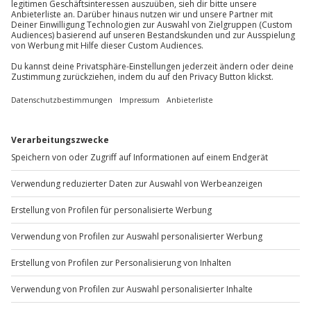
Du möchtest als Firma bestellen?
Sichere Dir attraktive Firmenkunden Vorteile.
+49 89 / 60 60 89 700
Mo-Fr: 9-17 Uhr
b2b@jochen-schweizer.de
www.b2b.jochen-schweizer.de/
Artikelnummer
:
62970
Andere Produkte entdecken