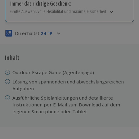
Immer das richtige Geschenk:
Große Auswahl, volle Flexibilität und maximale Sicherheit
Große Auswahl
Über 9.000 Erlebnisse.
Du erhältst
24
°P
Volle Flexibilität
Jeder Gutschein für alle Erlebnisse einlösbar.
Maximale Sicherheit
3 Jahre gültig & verlängerbar.
Inhalt
Outdoor Escape Game (Agentenjagd)
Lösung von spannenden und abwechslungsreichen
Aufgaben
Ausführliche Spielanleitungen und detaillierte
Instruktionen per E-Mail zum Download auf dem
eigenen Smartphone oder Tablet