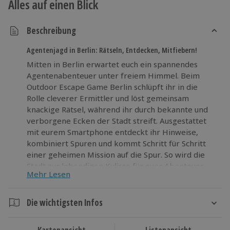
Alles auf einen Blick
Beschreibung
Agentenjagd in Berlin: Rätseln, Entdecken, Mitfiebern!
Mitten in Berlin erwartet euch ein spannendes
Agentenabenteuer unter freiem Himmel. Beim
Outdoor Escape Game Berlin schlüpft ihr in die
Rolle cleverer Ermittler und löst gemeinsam
knackige Rätsel, während ihr durch bekannte und
verborgene Ecken der Stadt streift. Ausgestattet
mit eurem Smartphone entdeckt ihr Hinweise,
kombiniert Spuren und kommt Schritt für Schritt
einer geheimen Mission auf die Spur. So wird die
Stadt zur lebendigen Kulisse für euer Abenteuer.
Mehr Lesen
Ideal für Rätsel-Fans mit Neugier und
Bewegungsdrang bietet dieses Erlebnis jede
Menge Nervenkitzel, Abwechslung und Action an
Die wichtigsten Infos
der frischen Luft. Freut euch auf spannende
Dauer
Aufgaben, kreative Herausforderungen und echtes