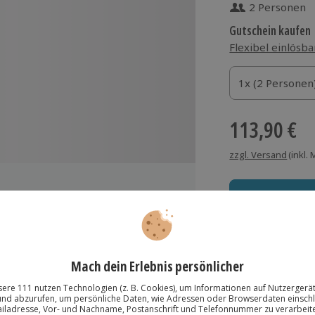
2 Personen
Gutschein kaufen
Flexibel einlösba
1x (2 Personen)
1x (2 Personen
1x (2 Personen
113,90 €
zzgl. Versand
(inkl.
Immer das rich
Große Auswahl, voll
Große Auswa
Über 9.000 Erle