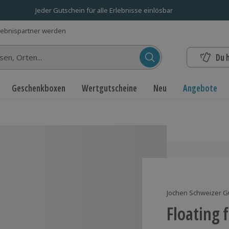
Jeder Gutschein für alle Erlebnisse einlösbar
lebnispartner werden
Du 
n...
Geschenkboxen
Wertgutscheine
Neu
Angebote
Jochen Schweizer G
Floating f