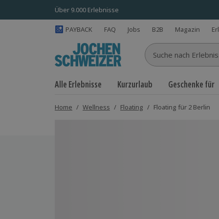
Über 9.000 Erlebnisse
PAYBACK
FAQ
Jobs
B2B
Magazin
Er
Suche nach Erlebnisse
Alle Erlebnisse
Kurzurlaub
Geschenke für
Home
/
Wellness
/
Floating
/
Floating für 2 Berlin
Bild 1 von 5