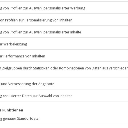
© OpenStreetMaps
icht
erfügbar
Jochen Schweizer
GmbH
Mühldorfstraße 8
81671
München
eiten, außer an bundesweiten
e
.
Fr: 9-17 Uhr