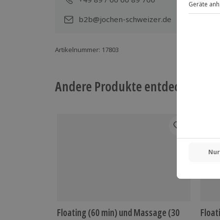
Gutschein gültig für 2 Personen
b2b@jochen-schweizer.de
Artikelnummer
:
17803
Andere Produkte entdecken
Floating (60 min) und Massage (30
Float