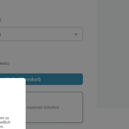
r
)
)
 MwSt.)
In den Warenkorb
tige Geschenk:
e Flexibilität und maximale Sicherheit
hl
bnisse.