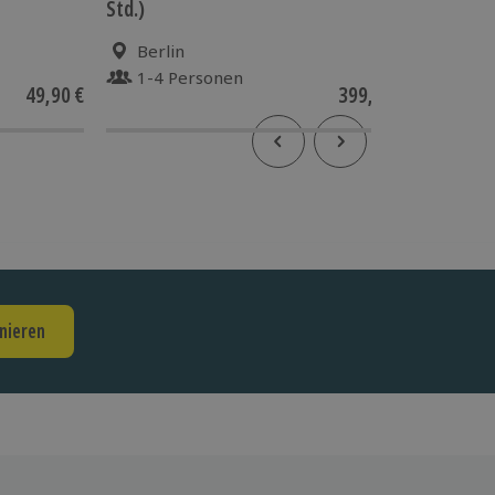
Std.)
Berlin
Berl
1-4 Personen
2 P
49,90 €
399,90 €
4
(1)
nieren