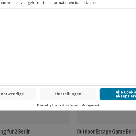
www.b2b.jochen-schweizer.de/
ing für 2 Berlin
Outdoor Escape Game Berl