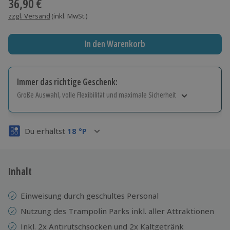
36,90 €
zzgl. Versand
(inkl. MwSt.)
In den Warenkorb
Immer das richtige Geschenk:
Große Auswahl, volle Flexibilität und maximale Sicherheit
Große Auswahl
Über 9.000 Erlebnisse.
Du erhältst
18
°P
Volle Flexibilität
Jeder Gutschein für alle Erlebnisse einlösbar.
Maximale Sicherheit
3 Jahre gültig & verlängerbar.
Inhalt
Einweisung durch geschultes Personal
Nutzung des Trampolin Parks inkl. aller Attraktionen
Inkl. 2x Antirutschsocken und 2x Kaltgetränk