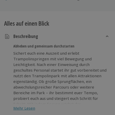
Alles auf einen Blick
Beschreibung
Abheben und gemeinsam durchstarten
Sichert euch eine Auszeit und erlebt
Trampolinspringen mit viel Bewegung und
Leichtigkeit. Nach einer Einweisung durch
geschultes Personal startet ihr gut vorbereitet und
nutzt den Trampolinpark mit allen Attraktionen
eigenständig. Ob große Sprungflächen, ein
abwechslungsreicher Parcours oder weitere
Bereiche im Park – ihr bestimmt euer Tempo,
probiert euch aus und steigert euch Schritt für
Schritt. Mit jedem Sprung wächst das
Mehr Lesen
Selbstvertrauen und das Kribbeln im Bauch wird