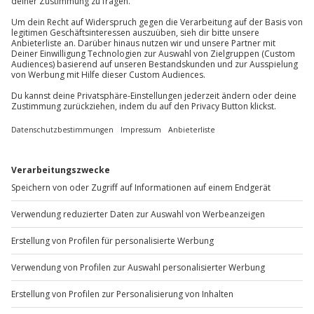
Teilnehmer
Du erreichst uns telefonisch zu folgenden Zeiten,
außer an bundesweiten Feiertagen:
Gutschein gültig für 2 Personen
Mo-Fr: 8-20 Uhr | Sa: 10-16 Uhr
Du möchtest als Firma bestellen?
Sichere Dir attraktive Firmenkunden Vorteile.
+49 89 / 60 60 89 700
Mo-Fr: 9-17 Uhr
b2b@jochen-schweizer.de
www.b2b.jochen-schweizer.de/
Artikelnummer
:
20341