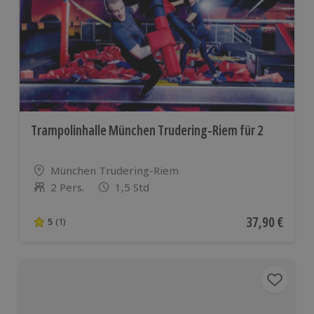
Trampolinhalle München Trudering-Riem für 2
Standort
München Trudering-Riem
2 Pers.
1,5 Std
Anzahl der Teilnehmer
Aktueller Pre
37,90 €
5
(1)
5 von 5 Sternen basierend auf 1 Bewertungen