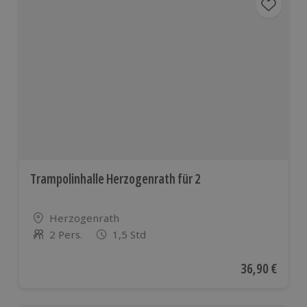
Trampolinhalle Herzogenrath für 2
Standort
Herzogenrath
2 Pers.
1,5 Std
Anzahl der Teilnehmer
Aktueller Pre
36,90 €