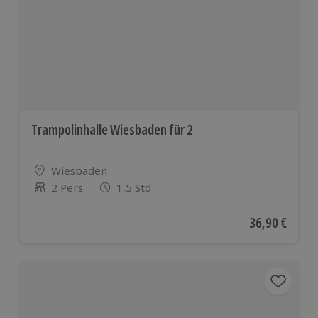
europäischen
Ländern
Trampolinhalle Wiesbaden für 2
Standort
Wiesbaden
2 Pers.
1,5 Std
Anzahl der Teilnehmer
Aktueller Pre
36,90 €