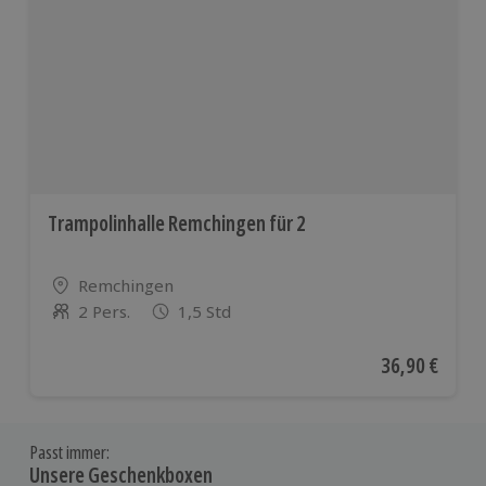
Trampolinhalle Remchingen für 2
Standort
Remchingen
2 Pers.
1,5 Std
Anzahl der Teilnehmer
Aktueller Pre
36,90 €
Passt immer:
Unsere Geschenkboxen