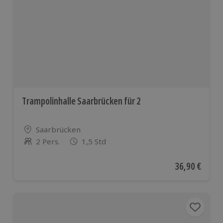
Trampolinhalle Saarbrücken für 2
Standort
Saarbrücken
2 Pers.
1,5 Std
Anzahl der Teilnehmer
Aktueller Pre
36,90 €