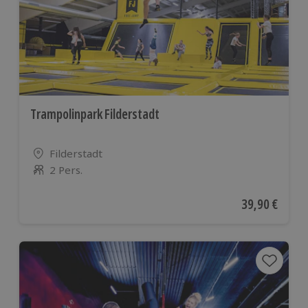
Trampolinpark Filderstadt
Standort
Filderstadt
2 Pers.
Anzahl der Teilnehmer
Aktueller Pre
39,90 €