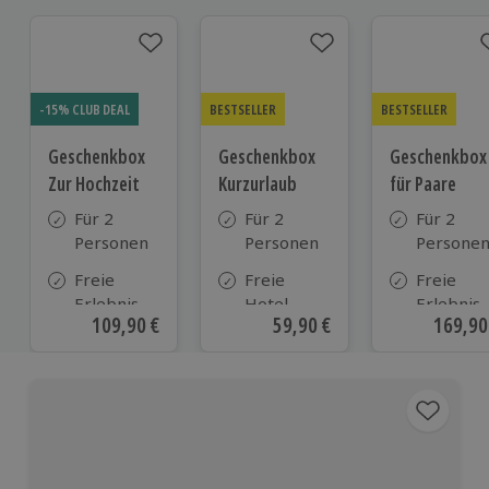
-15% CLUB DEAL
BESTSELLER
BESTSELLER
Geschenkbox
Geschenkbox
Geschenkbox
Zur Hochzeit
Kurzurlaub
für Paare
Für 2
Für 2
Für 2
Personen
Personen
Persone
Freie
Freie
Freie
Erlebnis-
Hotel-
Erlebnis-
Aktueller Preis
109,90 €
Aktueller Preis
59,90 €
Aktuell
169,90
Auswahl
Auswahl
Auswahl
an ca.
aus ca. 500
an ca. 86
610 Orten
Hotels in
Orten
Deutschland,
Österreich
und vielen
weiteren