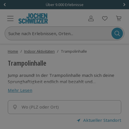
Über 9.000 Erlebnisse
Benutzerkonto
Suche nach Erlebnissen, Orten...
Home
/
Indoor Aktivitäten
/
Trampolinhalle
Trampolinhalle
Jump around! In der Trampolinhalle mach sich deine
Sprunghaftigkeit endlich mal bezahlt und
Freudensprünge haben sich selten so gut angefühlt.
Mehr Lesen
Mach dich bereit für einen Tag voller Spaß und
(Körper-)Spannung!
Wo (PLZ oder Ort)
Aktueller Standort