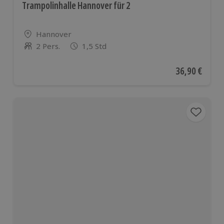
Trampolinhalle Hannover für 2
Standort
Hannover
2 Pers.
1,5 Std
Anzahl der Teilnehmer
Aktueller Pre
36,90 €