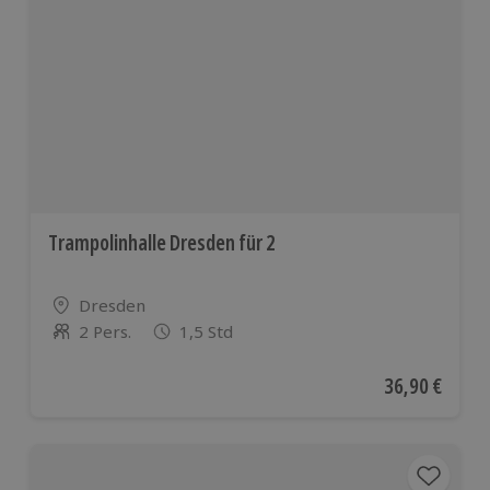
Trampolinhalle Dresden für 2
Standort
Dresden
2 Pers.
1,5 Std
Anzahl der Teilnehmer
Aktueller Pre
36,90 €