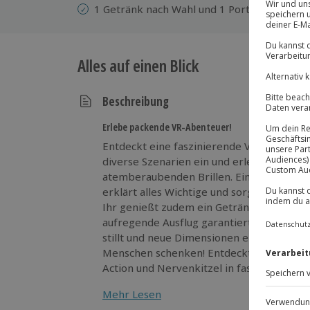
1 Getränk nach Wahl und 1 Portion Nachos 
Alles auf einen Blick
Beschreibung
Erlebe packende VR-Abenteuer!
Entdeckt eine faszinierende Virtual-Realit
diverse Szenarien ein und erlebt packend
atemberaubenden Brillen. Ein erfahrener 
erklärt alles Wichtige und sorgt für eine
Ihr genießt zudem ein Getränk nach Wahl
aufregende Ausflug garantiert Nervenkitz
stillt und neue Dimensionen erkundet. Je
Menschen schenken! Entdeckt spannende VR-Erlebnisse für 2! Erlebt
Action und Nervenkitzel in faszinierenden
Mehr Lesen