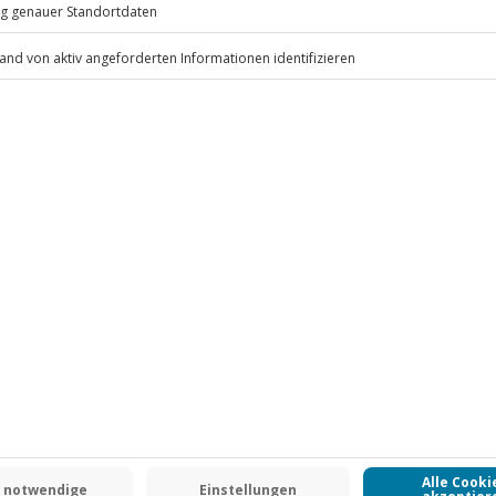
tenlos)
.
Fr: 9-17 Uhr
www.b2b.jochen-schweizer.de/
 CLUB DEAL
-15% CLUB DEAL