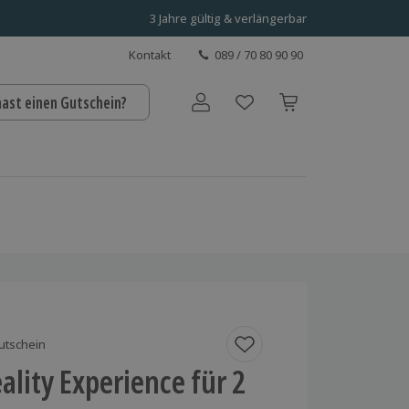
3 Jahre gültig & verlängerbar
Kontakt
089 / 70 80 90 90
hast einen Gutschein?
Benutzerkonto
utschein
eality Experience für 2