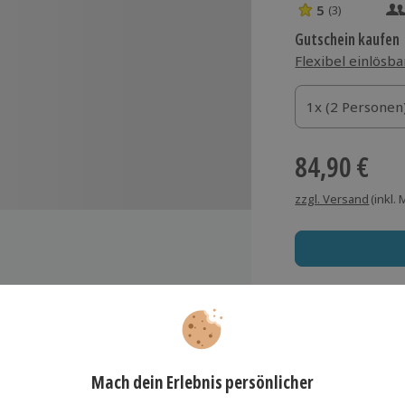
5
(3)
5 Sterne von 5 
Gutschein kaufen
Flexibel einlösba
1x (2 Personen)
1x (2 Personen
1x (2 Personen
84,90 €
zzgl. Versand
(inkl.
or
Immer das rich
Große Auswahl, voll
Große Auswa
Über 9.000 Erle