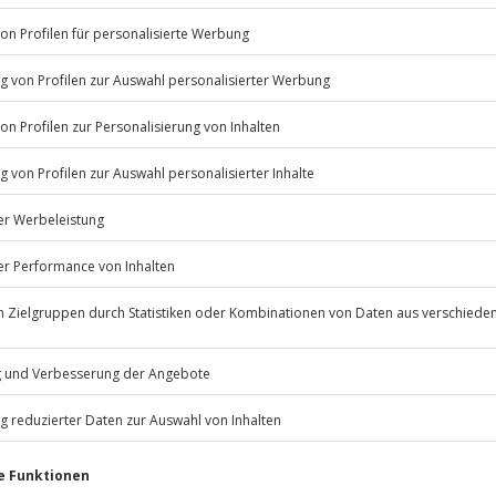
Listenansicht
ügbar.
© OpenStreetMaps
icht
 nach Absprache mit dem
Jochen Schweizer
GmbH
Mühldorfstraße 8
masken für die Augenpartie
81671
München
eiten, außer an bundesweiten