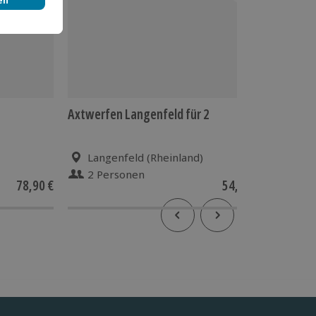
Axtwerfen Langenfeld für 2
Städtere
Langenfeld (Rheinland)
Köln
2 Personen
2 P
78,90 €
54,90 €
4.6
(5