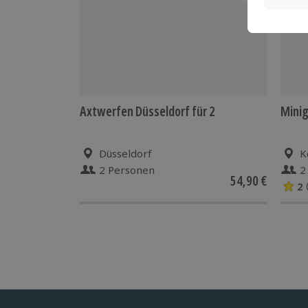
Axtwerfen Düsseldorf für 2
Minig
Düsseldorf
K
2 Personen
2
54,90 €
2