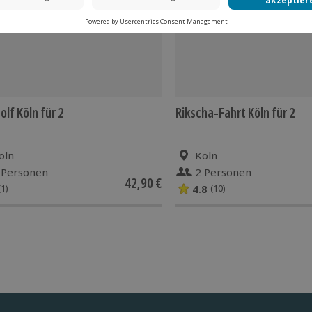
olf Köln für 2
Rikscha-Fahrt Köln für 2
öln
Köln
 Personen
2 Personen
42,90 €
4.8
(1)
(10)