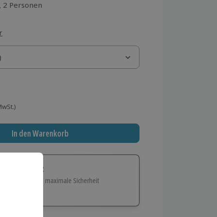
2 Personen
aus 3 Bewertungen
r
)
)
 MwSt.)
In den Warenkorb
tige Geschenk:
e Flexibilität und maximale Sicherheit
hl
bnisse.