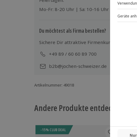
Feiertagen:
Teilnehmer
Mo-Fr: 8-20 Uhr | Sa: 10-16 Uhr
Gutschein gültig für 2 Personen
Zuschauer/Begleitperson möglich (kos
Du möchtest als Firma bestellen?
Sichere Dir attraktive Firmenkunden Vorteile
+49 89 / 60 60 89 700
Mo-
b2b@jochen-schweizer.de
Artikelnummer
:
49018
Andere Produkte entdecken
-15% CLUB DEAL
-15%