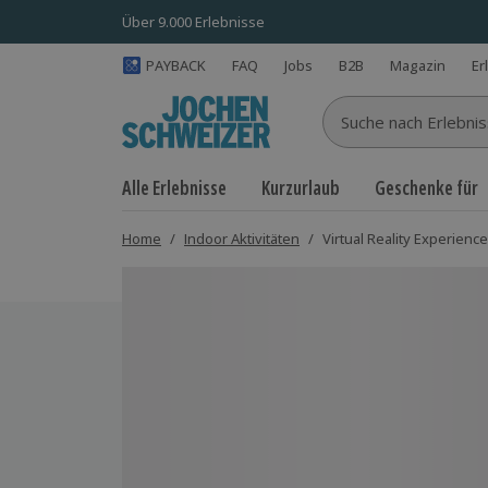
Über 9.000 Erlebnisse
PAYBACK
FAQ
Jobs
B2B
Magazin
Er
Suche nach Erlebnisse
Alle Erlebnisse
Kurzurlaub
Geschenke für
Home
/
Indoor Aktivitäten
/
Virtual Reality Experience
Bild 1 von 6