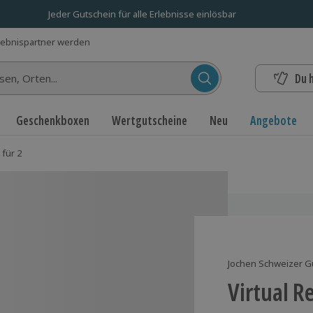
Jeder Gutschein für alle Erlebnisse einlösbar
lebnispartner werden
Du 
n...
Geschenkboxen
Wertgutscheine
Neu
Angebote
 für 2
Jochen Schweizer G
Virtual R