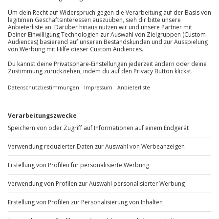
außer an bundesweiten Feiertagen:
Hinweis
Mo-Fr: 8-20 Uhr | Sa: 10-16 Uhr
Für weitere Bilder fallen Zusatzkosten an (die
Kosten sind vor Ort zu begleichen)
Du möchtest als Firma bestellen?
Sichere Dir attraktive Firmenkunden Vorteile.
+49 89 / 60 60 89 700
Mo-Fr: 9-17 Uhr
b2b@jochen-schweizer.de
www.b2b.jochen-schweizer.de/
Artikelnummer
:
59473
Andere Produkte entdecken