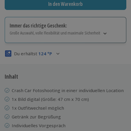
In den Warenkorb
Immer das richtige Geschenk:
Große Auswahl, volle Flexibilität und maximale Sicherheit
Große Auswahl
Über 9.000 Erlebnisse.
Du erhältst
124
°P
Volle Flexibilität
Jeder Gutschein für alle Erlebnisse einlösbar.
Maximale Sicherheit
3 Jahre gültig & verlängerbar.
Inhalt
Crash Car Fotoshooting in einer individuellen Location
1x Bild digital (Größe: 47 cm x 70 cm)
1x Outfitwechsel möglich
Getränk zur Begrüßung
Individuelles Vorgespräch