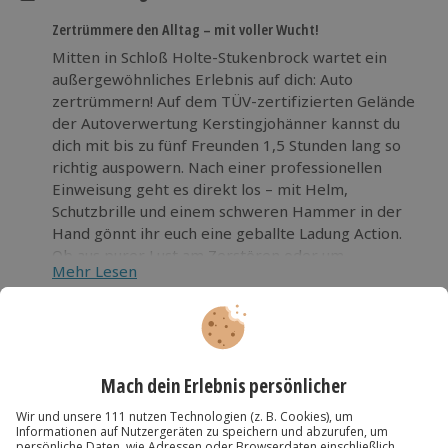
Zertrümmere den Alltag – mit voller Wucht!
Mitten in Schloß Holte-Stukenbrock wartet ein
außergewöhnliches Erlebnis auf dich: Auto
zertrümmern! Auf dem TÜV-zertifizierten Gelände
der Autoverwertung Kerstingjohänner kannst du
dich mit bis zu fünf Freunden 1,5 Stunden lang so
richtig auspowern. Nach einer professionellen
Einweisung geht es direkt los – mit Helm,
Schutzbrille und einem schweren Hammer in der
Hand gönnt ihr euch eine geballte Ladung Action.
Ob aus purer Lust am Zerstören oder um
Mehr Lesen
angestauten Stress abzubauen – dieses Erlebnis
trifft mitten ins Gefühl. Das Brüllen von
splitterndem Glas, das Krachen von Metall und die
Die wichtigsten Infos
Freiheit, einfach mal alles rauszulassen, machen
Dauer
dieses Abenteuer so besonders. Probiert aus, wie
Kundenbewertungen
befreiend zerstören sein kann!
Ca. 1 Stunde
Kartenansicht
Listenansicht
Verfügbarkeit / Termine