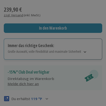
Wähle im nächsten Schritt einen Termin aus
239,90 €
zzgl. Versand
(inkl. MwSt.)
In den Warenkorb
Immer das richtige Geschenk:
Große Auswahl, volle Flexibilität und maximale Sicherheit
Große Auswahl
Über 9.000 Erlebnisse.
Volle Flexibilität
-15%* Club Deal verfügbar
Jeder Gutschein für alle Erlebnisse einlösbar.
Direktabzug im Warenkorb
Maximale Sicherheit
Melde dich hier an
3 Jahre gültig & verlängerbar.
Du erhältst
119
°P