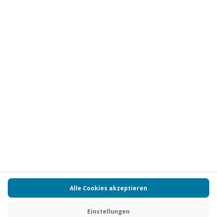
Vertrag widerrufen
FAQs
Kontakt
Zahlungsarten
Über uns
Magazin
Jobs
Partnerprogramm
PAYBACK
Versand und Lieferung
Presse
AGB
Cookie Einstellungen
Datenschutz
Nutzungsbedingungen
Online-Marktplatz
Barrierefreiheit
Grounding Page
Compliance
Impressum
RECHNUNG