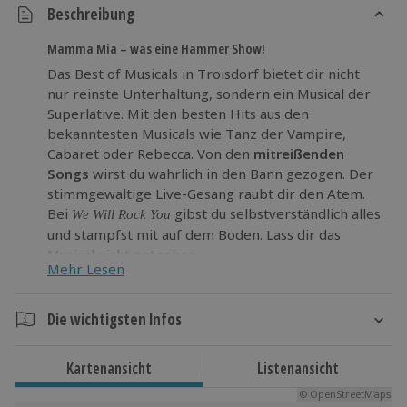
Beschreibung
Mamma Mia – was eine Hammer Show!
Das Best of Musicals in Troisdorf bietet dir nicht
nur reinste Unterhaltung, sondern ein Musical der
Superlative. Mit den besten Hits aus den
bekanntesten Musicals wie Tanz der Vampire,
Cabaret
oder Rebecca. Von den
mitreißenden
Songs
wirst du wahrlich in den Bann gezogen. Der
stimmgewaltige Live-Gesang raubt dir den Atem.
Bei
gibst du selbstverständlich alles
We Will Rock You
und stampfst mit auf dem Boden. Lass dir das
Musical nicht entgehen.
Mehr Lesen
Sicher dir jetzt einen Platz beim Best of Musicals in
Troisdorf und genieße
dein Erlebnis mit
Die wichtigsten Infos
Gänsehautmoment
.
Dauer
Kartenansicht
Listenansicht
Ca. 2 Stunden
© OpenStreetMaps