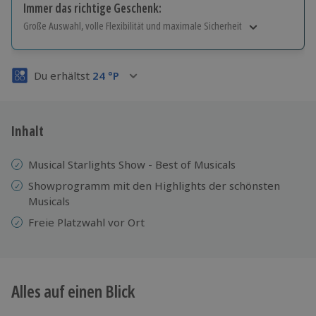
Immer das richtige Geschenk:
Große Auswahl, volle Flexibilität und maximale Sicherheit
Große Auswahl
Über 9.000 Erlebnisse.
Du erhältst
24
°P
Volle Flexibilität
Jeder Gutschein für alle Erlebnisse einlösbar.
Maximale Sicherheit
3 Jahre gültig & verlängerbar.
Inhalt
Musical Starlights Show - Best of Musicals
Showprogramm mit den Highlights der schönsten
Musicals
Freie Platzwahl vor Ort
Alles auf einen Blick