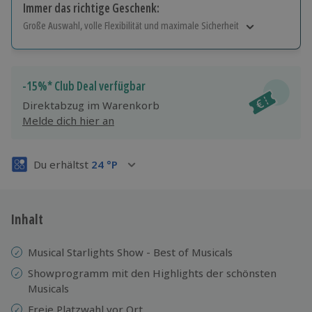
Immer das richtige Geschenk:
Große Auswahl, volle Flexibilität und maximale Sicherheit
Große Auswahl
Über 9.000 Erlebnisse.
Volle Flexibilität
-15%* Club Deal verfügbar
Jeder Gutschein für alle Erlebnisse einlösbar.
Direktabzug im Warenkorb
Maximale Sicherheit
Melde dich hier an
3 Jahre gültig & verlängerbar.
Du erhältst
24
°P
Inhalt
Musical Starlights Show - Best of Musicals
Showprogramm mit den Highlights der schönsten
Musicals
Freie Platzwahl vor Ort