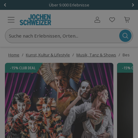
Über 9.000 Erlebnisse
Benutzerkonto
Suche nach Erlebnissen, Orten...
Home
/
Kunst, Kultur & Lifestyle
/
Musik, Tanz & Shows
/
Best of 
-15% CLUB DEAL
-15% CLU