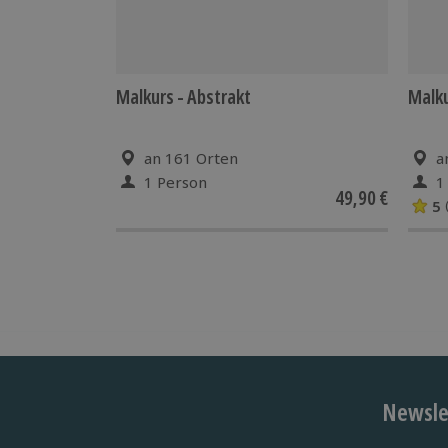
Malkurs - Abstrakt
Malku
an 161 Orten
a
1 Person
1
49,90 €
5
Newslet