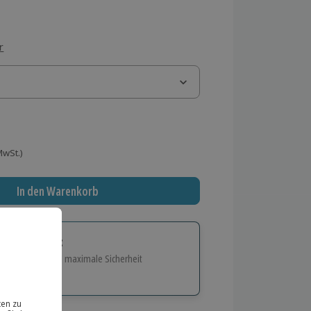
r
 MwSt.)
In den Warenkorb
tige Geschenk:
e Flexibilität und maximale Sicherheit
hl
bnisse.