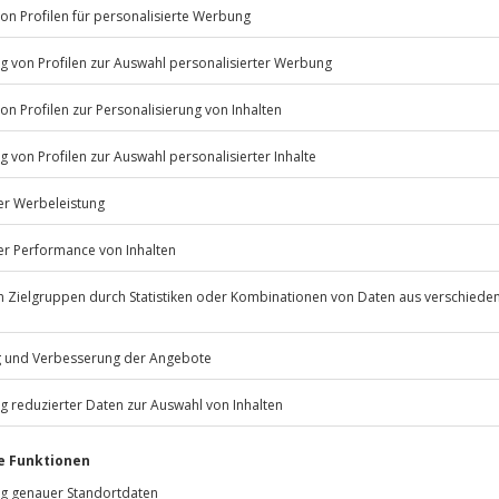
Listenansicht
© OpenStreetMaps
icht
erfügbar
rfassung
Jochen Schweizer
GmbH
Mühldorfstraße 8
81671
München
oben (die Entscheidung obliegt
eiten, außer an bundesweiten