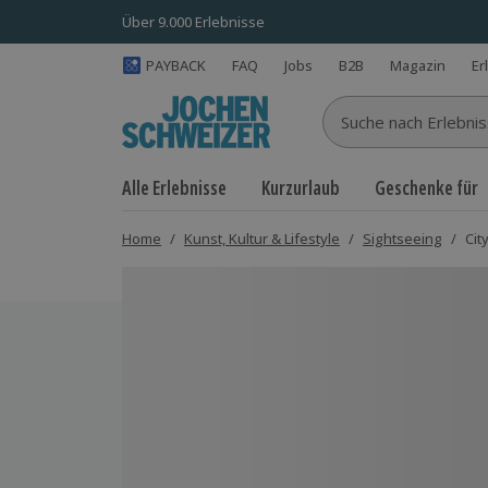
Über 9.000 Erlebnisse
PAYBACK
FAQ
Jobs
B2B
Magazin
Er
Suche nach Erlebnisse
Alle Erlebnisse
Kurzurlaub
Geschenke für
Home
/
Kunst, Kultur & Lifestyle
/
Sightseeing
/
Cit
Bild 1 von 4