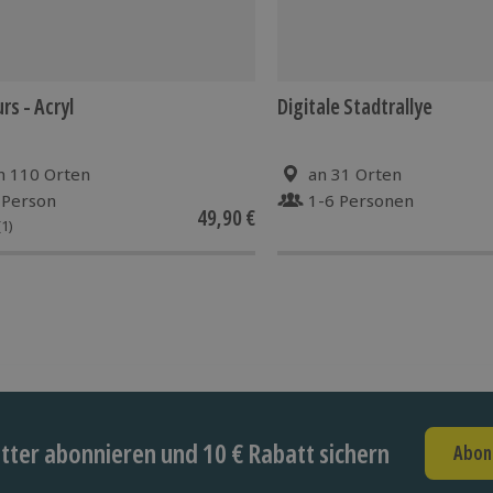
rs - Acryl
Digitale Stadtrallye
n 110 Orten
an 31 Orten
 Person
1-6 Personen
49,90 €
(1)
ter abonnieren und 10 € Rabatt sichern
Abon