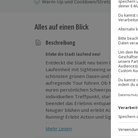
Warm-Up und Cooldown/Stretch
Alles auf einen Blick
Beschreibung
Erlebe die Stadt laufend neu!
Entdeckt die Stadt neu beim City Running!
Laufeinheit mit Sightseeing und taucht tief 
schönsten grünen Oasen und lasst euch vo
aufregende Tour führen. Ob Natur, Kultur
euren persönlichen Schwerpunkt für 6 bis
individuellen Treffpunkt, startet mit e
beendet das Erlebnis entspannt mit Coold
Neugier blühen und erlebt Action pur! Entdeckt die Stadt neu beim City
Running! Erlebt Action und Sightseeing au
Guides.
Mehr Lesen