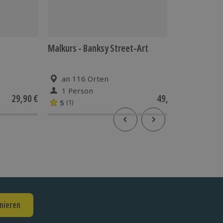
Malkurs - Banksy Street-Art
Digital
an 116 Orten
an 6
1 Person
1-6 
29,90 €
49,90 €
5
(1)
nieren