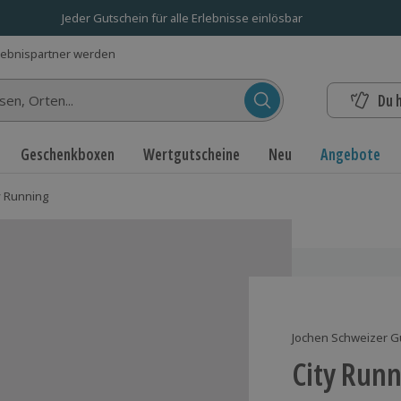
Jeder Gutschein für alle Erlebnisse einlösbar
lebnispartner werden
Du 
n...
Geschenkboxen
Wertgutscheine
Neu
Angebote
y Running
Jochen Schweizer G
City Run