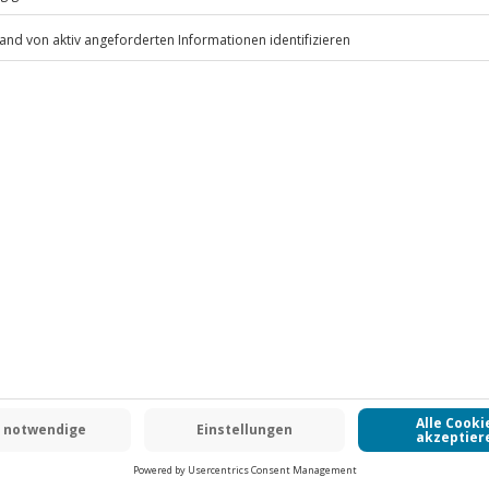
uhe
.
Fr: 9-17 Uhr
www.b2b.jochen-schweizer.de/
hkeit
-15% CLUB DEAL