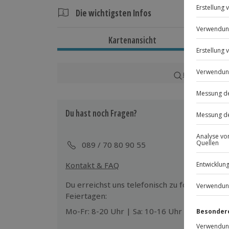
Die wichtigsten Infos
Dauer
Kartenansicht
Ca. 1,5 Stunden
Verfügbarkeit / Termine
Karte in Großans
Ganzjährig zu bestimmten Terminen v
Du hast noch Fragen?
Teilnahmebedingungen
Mindestalter: 18 Jahre
Normale physische und psychische Ve
089 / 70 80 90 55
Kontakt & FAQ
Wetter
Bei Unwetter wird das Erlebnis versch
Du erreichst uns telefonisch zu folgenden Z
dem Veranstalter)
Feiertagen:
Mo-Fr: 8-20 Uhr | Sa: 10-16 Uhr
Ausrüstung & Kleidung