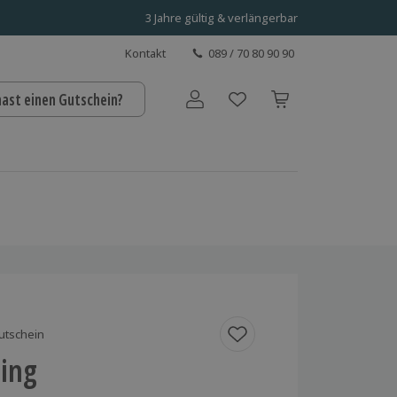
3 Jahre gültig & verlängerbar
Kontakt
089 / 70 80 90 90
hast einen Gutschein?
Benutzerkonto
utschein
ning