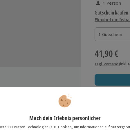
1 Person
Gutschein kaufen
Flexibel einlösba
1 Gutschein
1 Gutschein
1 Gutschein
41,90 €
zzgl. Versand
(inkl.
m Schwerpunkt (Natur, Kultur,
Immer das rich
Große Auswahl, voll
Große Auswa
Über 9.000 Erle