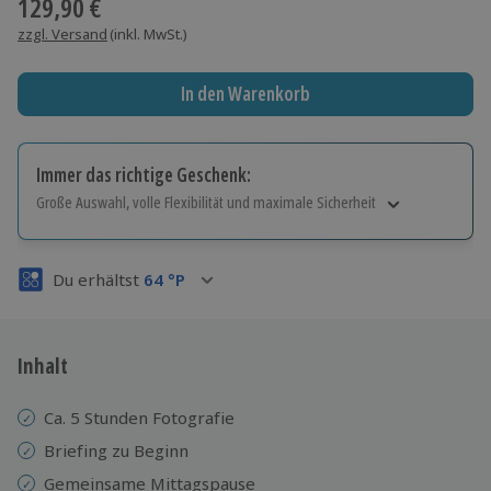
129,90 €
zzgl. Versand
(inkl. MwSt.)
In den Warenkorb
Immer das richtige Geschenk:
Große Auswahl, volle Flexibilität und maximale Sicherheit
Große Auswahl
Über 9.000 Erlebnisse.
Du erhältst
64
°P
Volle Flexibilität
Jeder Gutschein für alle Erlebnisse einlösbar.
Maximale Sicherheit
3 Jahre gültig & verlängerbar.
Inhalt
Ca. 5 Stunden Fotografie
Briefing zu Beginn
Gemeinsame Mittagspause