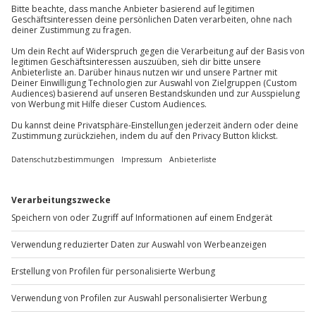
Jochen Schweizer
GmbH
Mühldorfstraße 8
Teilnehmer
81671
München
Gutschein gültig für 1 Person
Du erreichst uns telefonisch zu folgenden Zeiten,
Gruppengröße: 8-10 Personen
außer an bundesweiten Feiertagen:
Mo-Fr: 8-20 Uhr | Sa: 10-16 Uhr
Du möchtest als Firma bestellen?
Sichere Dir attraktive Firmenkunden Vorteile.
+49 89 / 60 60 89 700
Mo-Fr: 9-17 Uhr
b2b@jochen-schweizer.de
www.b2b.jochen-schweizer.de/