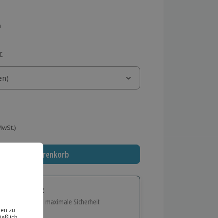
n
r
)
en)
en)
 MwSt.)
In den Warenkorb
tige Geschenk:
e Flexibilität und maximale Sicherheit