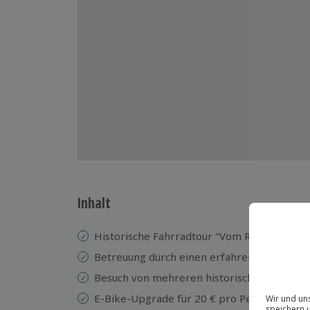
Inhalt
Historische Fahrradtour "Vom Reich zur Wie
Betreuung durch einen erfahrenen Guide
Besuch von mehreren historischen Orten v
E-Bike-Upgrade für 20 € pro Person mögli