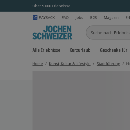
Über 9.000 Erlebnisse
PAYBACK
FAQ
Jobs
B2B
Magazin
Er
Suche nach Erlebnisse
Alle Erlebnisse
Kurzurlaub
Geschenke für
Home
/
Kunst, Kultur & Lifestyle
/
Stadtführung
/
Hi
Bild 1 von 7