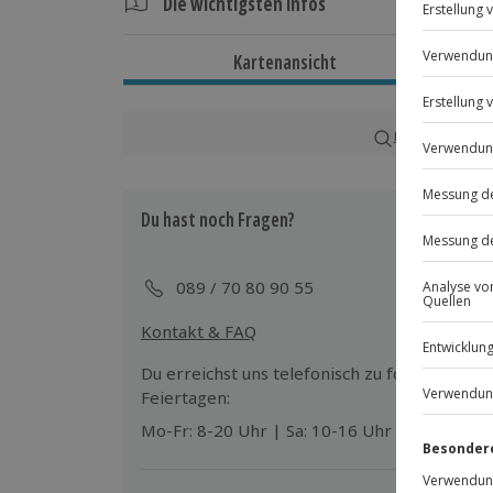
Die wichtigsten Infos
Dauer
Kartenansicht
Gesamtdauer: ca. 3,5 Stunden
Verfügbarkeit / Termine
Karte in Großans
Ganzjährig zu bestimmten Terminen v
Du hast noch Fragen?
Teilnahmebedingungen
Mindestalter: 1 Jahre
Keine Hinweise auf körperliche oder 
089 / 70 80 90 55
Kontakt & FAQ
Ausrüstung & Kleidung
Mitzubringen: Personalausweis und Kr
Du erreichst uns telefonisch zu folgenden Z
Wird gestellt: Fahrräder, Helm, Fahrr
Feiertagen:
Mo-Fr: 8-20 Uhr | Sa: 10-16 Uhr
Teilnehmer
Gutschein gültig für bis zu 4 Personen