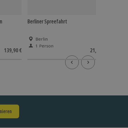
in
Berliner Spreefahrt
Frühstüc
Berlin
Berl
1 Person
2 P
139,90 €
21,90 €
4
(1)
nieren