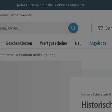
Jeder Gutschein für alle Erlebnisse einlösbar
lebnispartner werden
Du 
n...
Geschenkboxen
Wertgutscheine
Neu
Angebote
storische Fahrradtour Berlin (3,5 Std.)
Jochen Schweizer G
Historisc