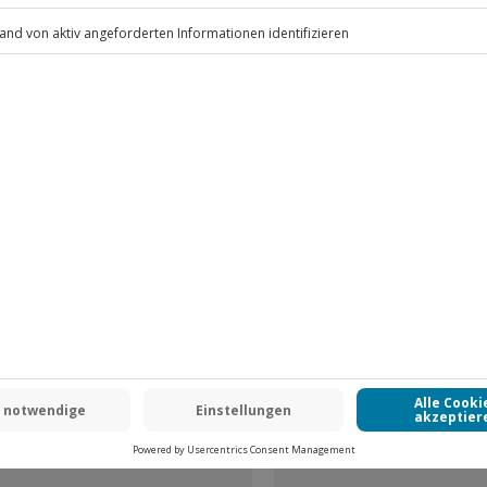
.
Fr: 9-17 Uhr
www.b2b.jochen-schweizer.de/
-15% CLUB DEAL