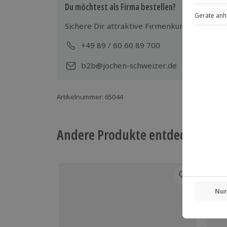
Gruppengröße: 1-4 Personen
Du möchtest als Firma bestellen?
Sichere Dir attraktive Firmenkunden Vorteile
+49 89 / 60 60 89 700
Mo-
b2b@jochen-schweizer.de
Artikelnummer
:
65044
Andere Produkte entdecken