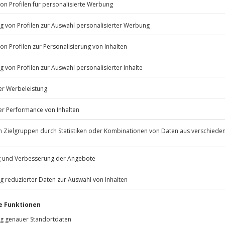
Listenansicht
© OpenStreetMaps
icht
erfügbar
psychische Beeinträchtigungen
Jochen Schweizer
GmbH
Mühldorfstraße 8
81671
München
editkarte
eiten, außer an bundesweiten
adtasche und Karte