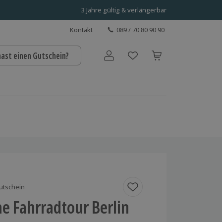
3 Jahre gültig & verlängerbar
Kontakt
089 / 70 80 90 90
hast einen Gutschein?
Benutzerkonto
utschein
he Fahrradtour Berlin