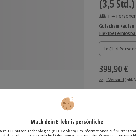
(3,5 Std.)
1-4 Persone
Gutschein kaufen
Flexibel einlösba
1x (1-4 Personen
1x (1-4 Person
1x (1-4 Person
399,90 €
zzgl. Versand
(inkl.
dervereinigung" durch Berlin
Immer das rich
om 20. Jahrhundert
Große Auswahl, voll
ch