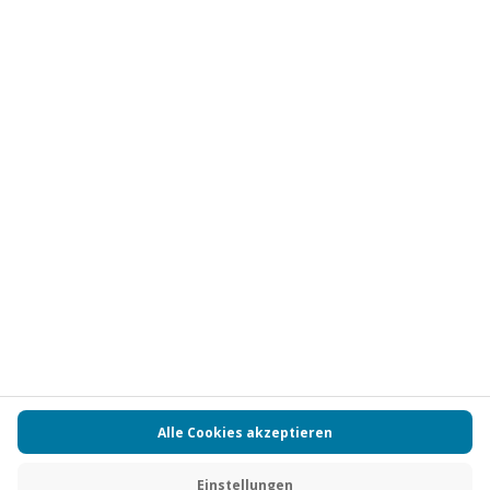
Vertrag widerrufen
FAQs
Kontakt
Zahlungsarten
Über uns
Magazin
Jobs
Partnerprogramm
PAYBACK
Versand und Lieferung
Presse
AGB
Cookie Einstellungen
Datenschutz
Nutzungsbedingungen
Online-Marktplatz
Barrierefreiheit
Grounding Page
Compliance
Impressum
RECHNUNG