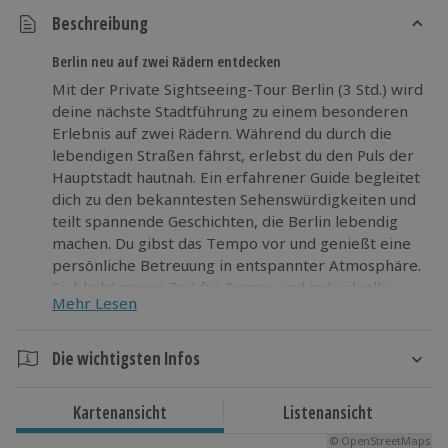
Beschreibung
Berlin neu auf zwei Rädern entdecken
Mit der Private Sightseeing-Tour Berlin (3 Std.) wird
deine nächste Stadtführung zu einem besonderen
Erlebnis auf zwei Rädern. Während du durch die
lebendigen Straßen fährst, erlebst du den Puls der
Hauptstadt hautnah. Ein erfahrener Guide begleitet
dich zu den bekanntesten Sehenswürdigkeiten und
teilt spannende Geschichten, die Berlin lebendig
machen. Du gibst das Tempo vor und genießt eine
persönliche Betreuung in entspannter Atmosphäre.
So bleibt genug Zeit für Fragen und individuelle
Mehr Lesen
Wünsche. Für noch mehr Komfort kannst du ein E-
Bike-Upgrade wählen, das dir zusätzliche
Unterstützung bietet. Diese Berlin-Stadtführung
Die wichtigsten Infos
verbindet Bewegung, Entdeckung und echtes
Dauer
Großstadtgefühl auf angenehme Weise. Erlebe die
Kartenansicht
Listenansicht
Highlights der Stadt aktiv und aus einer neuen
Ca. 3 Stunden
Perspektive. Starte dein eigenes Hauptstadt-
© OpenStreetMaps