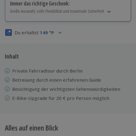
Immer das richtige Geschenk:
Große Auswahl, volle Flexibilität und maximale Sicherheit
Große Auswahl
Über 9.000 Erlebnisse.
Du erhältst
149
°P
Volle Flexibilität
Jeder Gutschein für alle Erlebnisse einlösbar.
Maximale Sicherheit
3 Jahre gültig & verlängerbar.
Inhalt
Private Fahrradtour durch Berlin
Betreuung durch einen erfahrenen Guide
Besichtigung der wichtigsten Sehenswürdigkeiten
E-Bike-Upgrade für 20 € pro Person möglich
Alles auf einen Blick