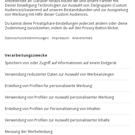
Du möchtest als Firma bestellen?
Sichere Dir attraktive Firmenkunden Vorteile.
+49 89 / 60 60 89 700
Mo-Fr: 9-17 Uhr
b2b@jochen-schweizer.de
www.b2b.jochen-schweizer.de/
Artikelnummer
:
65051
Andere Produkte entdecken