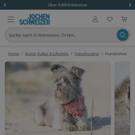
Über 9.000 Erlebnisse
Benutzerkonto
Suche nach Erlebnissen, Orten...
Home
/
Kunst, Kultur & Lifestyle
/
Fotoshooting
/
Hundeshooting S