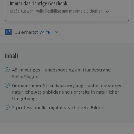
Immer das richtige Geschenk:
Große Auswahl, volle Flexibilität und maximale Sicherheit
Große Auswahl
Über 9.000 Erlebnisse.
Du erhältst
74
°P
Volle Flexibilität
Jeder Gutschein für alle Erlebnisse einlösbar.
Maximale Sicherheit
3 Jahre gültig & verlängerbar.
Inhalt
45-minütiges Hundeshooting am Hundestrand
Sellin/Rügen
Gemeinsamer Strandspaziergang - dabei entstehen
natürliche Actionbilder und Portraits in natürlicher
Umgebung
5 professionelle, digital bearbeitete Bilder