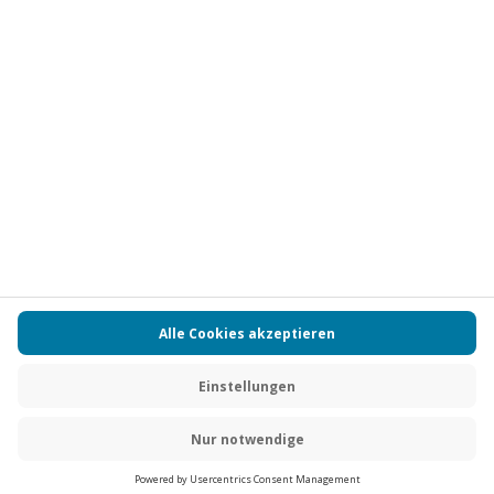
Vertrag widerrufen
FAQs
Kontakt
Zahlungsarten
Über uns
Magazin
Jobs
Partnerprogramm
PAYBACK
Versand und Lieferung
Presse
AGB
Cookie Einstellungen
Datenschutz
Nutzungsbedingungen
Online-Marktplatz
Barrierefreiheit
Grounding Page
Compliance
Impressum
RECHNUNG