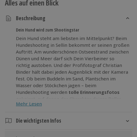
Alles auf einen Blick
Beschreibung
Dein Hund wird zum Shootingstar
Dein Hund steht am liebsten im Mittelpunkt? Beim
Hundeshooting in Sellin bekommt er seinen großen
Auftritt. Am wunderschönen Ostseestrand zwischen
Dünen und Meer darf sich Dein Vierbeiner so
richtig austoben. Und der Profifotograf Christian
Binder hält dabei jeden Augenblick mit der Kamera
fest. Ob beim Buddeln im Sand, Plantschen im
Wasser oder Stöckchen jagen – beim
Hundeshooting werden
tolle Erinnerungsfotos
geknipst, auf denen der Charakter deines Bellos
Mehr Lesen
optimal zur Geltung kommt.
Es ist Zeit für neue Erinnerungen.
Sichere dir
Die wichtigsten Infos
einzigartige Momentaufnahmen
von deinem
Lieblingsvierbeiner beim Hundeshooting in Sellin.
Dauer