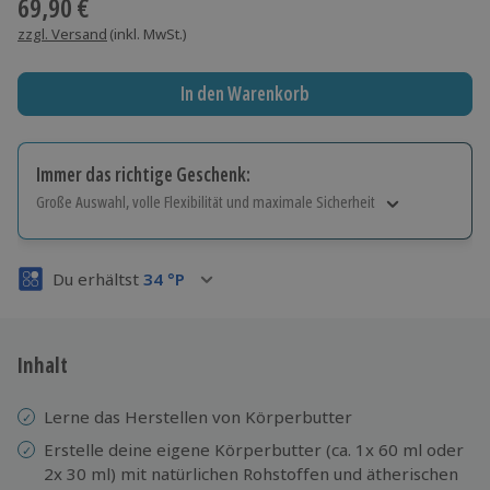
69,90 €
zzgl. Versand
(inkl. MwSt.)
In den Warenkorb
Immer das richtige Geschenk:
Große Auswahl, volle Flexibilität und maximale Sicherheit
Große Auswahl
Über 9.000 Erlebnisse.
Du erhältst
34
°P
Volle Flexibilität
Jeder Gutschein für alle Erlebnisse einlösbar.
Maximale Sicherheit
3 Jahre gültig & verlängerbar.
Inhalt
Lerne das Herstellen von Körperbutter
Erstelle deine eigene Körperbutter (ca. 1x 60 ml oder
2x 30 ml) mit natürlichen Rohstoffen und ätherischen