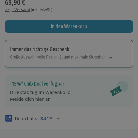
69,90 €
zzgl. Versand
(inkl. MwSt.)
In den Warenkorb
Immer das richtige Geschenk:
Große Auswahl, volle Flexibilität und maximale Sicherheit
Große Auswahl
Über 9.000 Erlebnisse.
Volle Flexibilität
-15%* Club Deal verfügbar
Jeder Gutschein für alle Erlebnisse einlösbar.
Direktabzug im Warenkorb
Maximale Sicherheit
Melde dich hier an
3 Jahre gültig & verlängerbar.
Du erhältst
34
°P