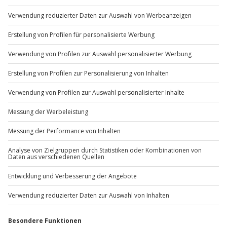
Du möchtest als Firma bestellen?
Sichere Dir attraktive Firmenkunden Vorteile.
+49 89 / 60 60 89 700
Mo-Fr: 9-17 Uhr
b2b@jochen-schweizer.de
www.b2b.jochen-schweizer.de/
Artikelnummer
:
61356
Andere Produkte entdecken