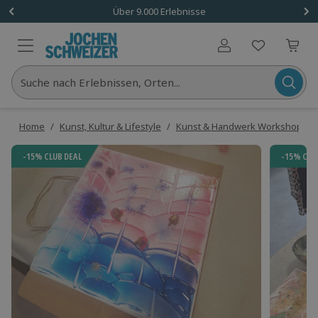
Über 9.000 Erlebnisse
Benutzerkonto
Suche nach Erlebnissen, Orten...
Home
/
Kunst, Kultur & Lifestyle
/
Kunst & Handwerk Workshops
/
-15% CLUB DEAL
-15% CLU