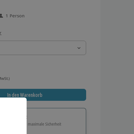
1 Person
 aus 2 Bewertungen
r
 MwSt.)
In den Warenkorb
tige Geschenk:
e Flexibilität und maximale Sicherheit