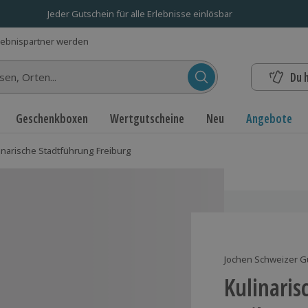
Jeder Gutschein für alle Erlebnisse einlösbar
lebnispartner werden
Du 
n...
Geschenkboxen
Wertgutscheine
Neu
Angebote
inarische Stadtführung Freiburg
Jochen Schweizer G
Kulinaris