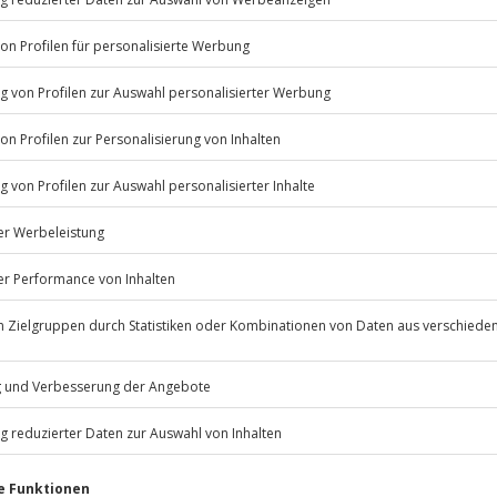
!
Listenansicht
ügbar.
© OpenStreetMaps
icht
Jochen Schweizer
GmbH
Mühldorfstraße 8
81671
München