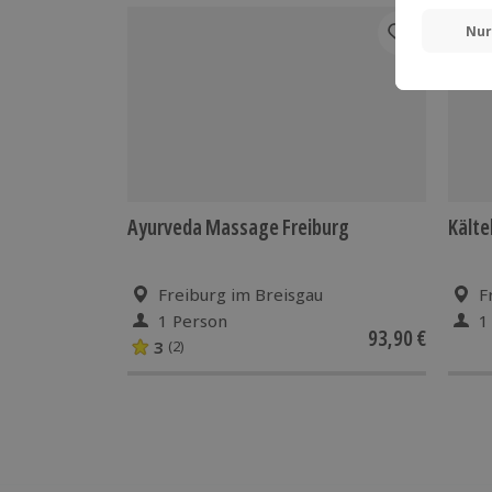
Ayurveda Massage Freiburg
Kält
Freiburg im Breisgau
F
1 Person
1
93,90 €
3
(2)