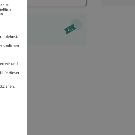
hl
bnisse.
ität
l verfügbar
 für alle Erlebnisse einlösbar.
im Warenkorb
herheit
r an
& verlängerbar.
59
°P