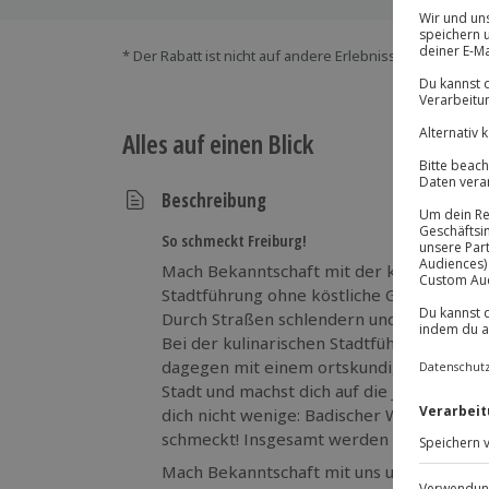
* Der Rabatt ist nicht auf andere Erlebnisse bei der Ein
Alles auf einen Blick
Beschreibung
So schmeckt Freiburg!
Mach Bekanntschaft mit der kalten Sophie 
Stadtführung ohne köstliche Gaumenfreud
Durch Straßen schlendern und Bauten best
Bei der kulinarischen Stadtführung durch 
dagegen mit einem ortskundigen Guide vi
Stadt und machst dich auf die Jagd nach 
dich nicht wenige: Badischer Wein und ei
schmeckt! Insgesamt werden fünf Lokale 
Mach Bekanntschaft mit uns und lass dich 