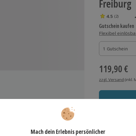
Freiburg
4.5
(2)
4.5 Sterne von 5
Gutschein kaufen
Flexibel einlösba
1 Gutschein
1 Gutschein
1 Gutschein
119,90 €
zzgl. Versand
(inkl.
 Freiburg
Immer das rich
Große Auswahl, voll
ordergrund