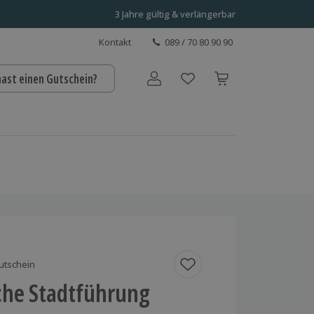
3 Jahre gültig & verlängerbar
Kontakt
089 / 70 80 90 90
hast einen Gutschein?
Benutzerkonto
utschein
che Stadtführung