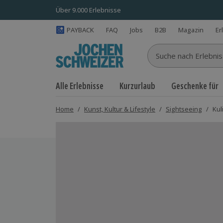
Über 9.000 Erlebnisse
PAYBACK
FAQ
Jobs
B2B
Magazin
Er
Suche nach Erlebnisse
Alle Erlebnisse
Kurzurlaub
Geschenke für
Home
/
Kunst, Kultur & Lifestyle
/
Sightseeing
/
Kul
Bild 1 von 8