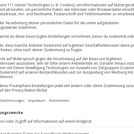
Große Auswa
Über 9.000 Erle
lösung übertragbar.
Details
Volle Flexibil
-15%* Club Dea
Jeder Gutschein
Direktabzug 
Maximale Sic
Melde dich hie
3 Jahre gültig 
Du erhältst
und lass dich nicht mit einer
en abspeisen!
aunen kann nun wirklich jeder!
Freiburg durchstreifst du
er Stunden lang die Straßen der
Leckerbissen. Und davon erwarten
n Schwarzwälder Schinken – das
besucht.
nicht mit einer Stadtführung