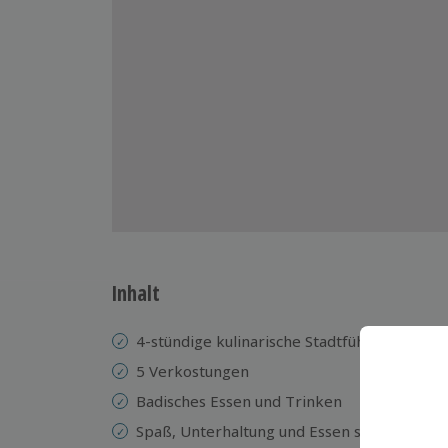
Inhalt
4-stündige kulinarische Stadtführung durch
5 Verkostungen
Badisches Essen und Trinken
Spaß, Unterhaltung und Essen stehen im V