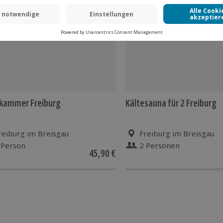
ekammer Freiburg
Kältesauna für 2 Freiburg
reiburg im Breisgau
Freiburg im Breisgau
 Person
2 Personen
45,90 €