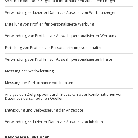
Du möchtest als Firma bestellen?
Sichere Dir attraktive Firmenkunden Vorteile.
+49 89 / 60 60 89 700
Mo-Fr: 9-17 Uhr
b2b@jochen-schweizer.de
www.b2b.jochen-schweizer.de/
Artikelnummer
:
13653
Andere Produkte entdecken