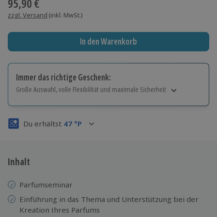
95,90 €
zzgl. Versand
(inkl. MwSt.)
In den Warenkorb
Immer das richtige Geschenk:
Große Auswahl, volle Flexibilität und maximale Sicherheit
Große Auswahl
Über 9.000 Erlebnisse.
Du erhältst
47
°P
Volle Flexibilität
Jeder Gutschein für alle Erlebnisse einlösbar.
Maximale Sicherheit
3 Jahre gültig & verlängerbar.
Inhalt
Parfumseminar
Einführung in das Thema und Unterstützung bei der
Kreation Ihres Parfums