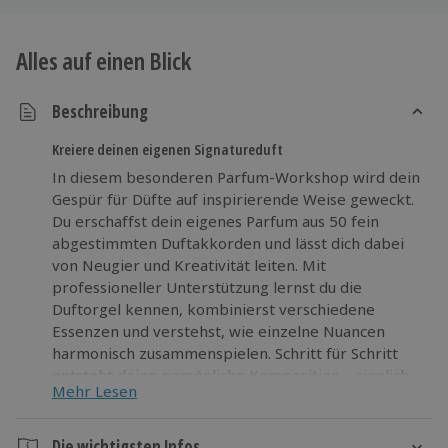
Alles auf einen Blick
Beschreibung
Kreiere deinen eigenen Signatureduft
In diesem besonderen Parfum-Workshop wird dein
Gespür für Düfte auf inspirierende Weise geweckt.
Du erschaffst dein eigenes Parfum aus 50 fein
abgestimmten Duftakkorden und lässt dich dabei
von Neugier und Kreativität leiten. Mit
professioneller Unterstützung lernst du die
Duftorgel kennen, kombinierst verschiedene
Essenzen und verstehst, wie einzelne Nuancen
harmonisch zusammenspielen. Schritt für Schritt
entsteht deine persönliche Komposition – sinnlich,
Mehr Lesen
individuell und ausdrucksstark. Während du dein
Parfum entwickelst, begibst du dich auf eine
spannende Reise für die Sinne und entdeckst neue
Die wichtigsten Infos