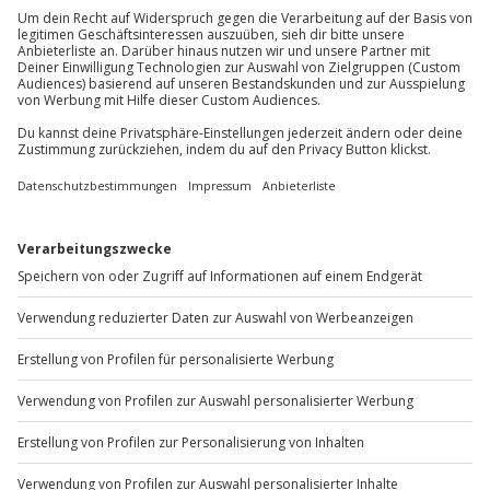
Mo-Fr: 8-20 Uhr | Sa: 10-16 Uhr
Du möchtest als Firma bestellen?
Sichere Dir attraktive Firmenkunden Vorteile.
+49 89 / 60 60 89 700
Mo-Fr: 9-17 Uhr
b2b@jochen-schweizer.de
www.b2b.jochen-schweizer.de/
Artikelnummer
:
58428
Andere Produkte entdecken