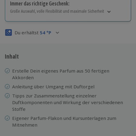
Immer das richtige Geschenk:
Große Auswahl, volle Flexibilität und maximale Sicherheit
Große Auswahl
Über 9.000 Erlebnisse.
Du erhältst
54
°P
Volle Flexibilität
Jeder Gutschein für alle Erlebnisse einlösbar.
Maximale Sicherheit
3 Jahre gültig & verlängerbar.
Inhalt
Erstelle Dein eigenes Parfum aus 50 fertigen
Akkorden
Anleitung über Umgang mit Duftorgel
Tipps zur Zusammenstellung einzelner
Duftkomponenten und Wirkung der verschiedenen
Stoffe
Eigener Parfum-Flakon und Kursunterlagen zum
Mitnehmen