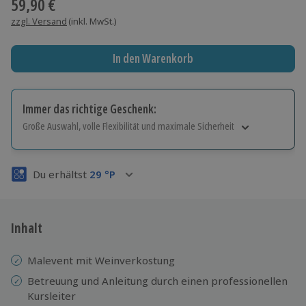
59,90 €
zzgl. Versand
(inkl. MwSt.)
In den Warenkorb
Immer das richtige Geschenk:
Große Auswahl, volle Flexibilität und maximale Sicherheit
Große Auswahl
Über 9.000 Erlebnisse.
Du erhältst
29
°P
Volle Flexibilität
Jeder Gutschein für alle Erlebnisse einlösbar.
Maximale Sicherheit
3 Jahre gültig & verlängerbar.
Inhalt
Malevent mit Weinverkostung
Betreuung und Anleitung durch einen professionellen
Kursleiter