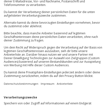
© OpenStreetMaps
An- und Abreise mit dem Flugzeug
Teilnahmebedingungen
Karte in Großansicht
Mietwagen
Unter 16 Jahren nur mir Einverständniserklärung
Weitere & Übernachtungen
eines Erziehungsberechtigten
Zusätzliche Erlebnisse & Aktivitäten
Du hast noch Fragen?
Reiseschutz
Teilnehmer
Nehmen Sie einfach Kontakt mit dem Jochen
Gutschein gültig für 2 Personen
Schweizer Reiseveranstalter auf:
089 / 70 80 90 55
Hinweis
Kontakt & FAQ
Hip Trips GmbH
Hin- und Rückreise sind im Preis nicht inbegriffen
Jochen Schweizer
GmbH
Mühldorfstraße 8
81671
München
Du erreichst uns telefonisch zu folgenden Zeiten,
außer an bundesweiten Feiertagen:
Mo-Fr: 8-20 Uhr | Sa: 10-16 Uhr