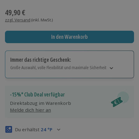
Wähle im nächsten Schritt einen Termin aus
49,90 €
zzgl. Versand
(inkl. MwSt.)
In den Warenkorb
Immer das richtige Geschenk:
Große Auswahl, volle Flexibilität und maximale Sicherheit
Große Auswahl
Über 9.000 Erlebnisse.
Volle Flexibilität
-15%* Club Deal verfügbar
Jeder Gutschein für alle Erlebnisse einlösbar.
Direktabzug im Warenkorb
Maximale Sicherheit
Melde dich hier an
3 Jahre gültig & verlängerbar.
Du erhältst
24
°P