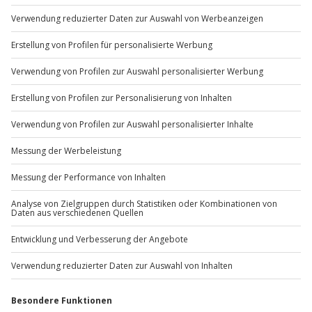
Du möchtest als Firma bestellen?
Sichere Dir attraktive Firmenkunden Vorteile.
+49 89 / 60 60 89 700
Mo-Fr: 9-17 Uhr
b2b@jochen-schweizer.de
www.b2b.jochen-schweizer.de/
Artikelnummer
:
7034
Andere Produkte entdecken