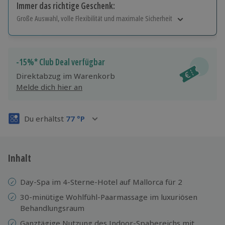
Immer das richtige Geschenk:
Große Auswahl, volle Flexibilität und maximale Sicherheit
Große Auswahl
Über 9.000 Erlebnisse.
Volle Flexibilität
-15%* Club Deal verfügbar
Jeder Gutschein für alle Erlebnisse einlösbar.
Direktabzug im Warenkorb
Maximale Sicherheit
Melde dich hier an
3 Jahre gültig & verlängerbar.
Du erhältst
77
°P
Inhalt
Day-Spa im 4-Sterne-Hotel auf Mallorca für 2
30-minütige Wohlfühl-Paarmassage im luxuriösen
Behandlungsraum
Ganztägige Nutzung des Indoor-Spabereichs mit