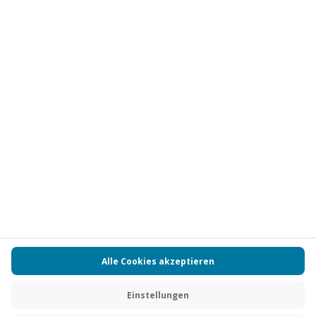
Vertrag widerrufen
FAQs
Kontakt
Zahlungsarten
Über uns
Magazin
Jobs
Partnerprogramm
PAYBACK
Versand und Lieferung
Presse
AGB
Cookie Einstellungen
Datenschutz
Nutzungsbedingungen
Online-Marktplatz
Barrierefreiheit
Grounding Page
Compliance
Impressum
RECHNUNG