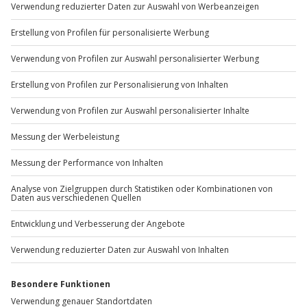
Sichere Dir attraktive Firmenkunden Vorteile.
+49 89 / 60 60 89 700
Mo-Fr: 9-17 Uhr
b2b@jochen-schweizer.de
www.b2b.jochen-schweizer.de/
Artikelnummer
:
7431
Andere Produkte entdecken