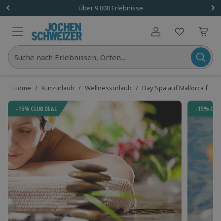
Über 9.000 Erlebnisse
Benutzerkonto
Suche nach Erlebnissen, Orten...
Home
/
Kurzurlaub
/
Wellnessurlaub
/
Day Spa auf Mallorca für 2
-15% CLUB DEAL
-15% CLU