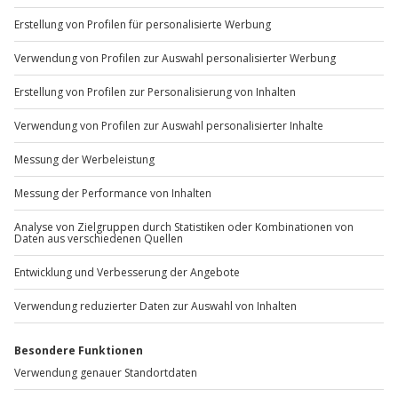
+49 89 / 60 60 89 700
Mo-Fr: 9-17 Uhr
b2b@jochen-schweizer.de
www.b2b.jochen-schweizer.de/
Artikelnummer
:
34208
Andere Produkte entdecken