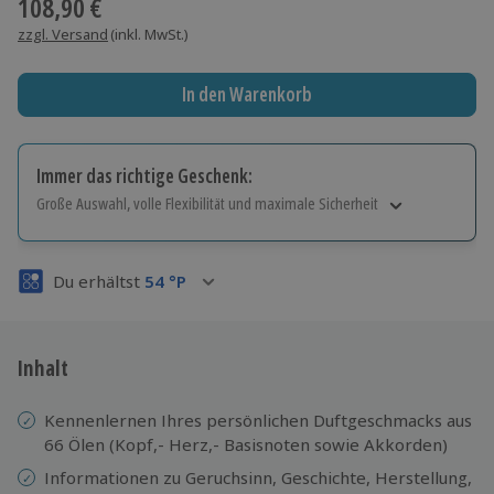
108,90 €
zzgl. Versand
(inkl. MwSt.)
In den Warenkorb
Immer das richtige Geschenk:
Große Auswahl, volle Flexibilität und maximale Sicherheit
Große Auswahl
Über 9.000 Erlebnisse.
Du erhältst
54
°P
Volle Flexibilität
Jeder Gutschein für alle Erlebnisse einlösbar.
Maximale Sicherheit
3 Jahre gültig & verlängerbar.
Inhalt
Kennenlernen Ihres persönlichen Duftgeschmacks aus
66 Ölen (Kopf,- Herz,- Basisnoten sowie Akkorden)
Informationen zu Geruchsinn, Geschichte, Herstellung,