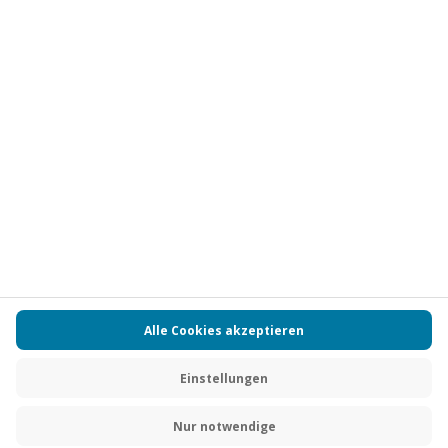
Vertrag widerrufen
FAQs
Kontakt
Zahlungsarten
Über uns
Magazin
Jobs
Partnerprogramm
PAYBACK
Versand und Lieferung
Presse
AGB
Cookie Einstellungen
Datenschutz
Nutzungsbedingungen
Online-Marktplatz
Barrierefreiheit
Grounding Page
Compliance
Impressum
RECHNUNG