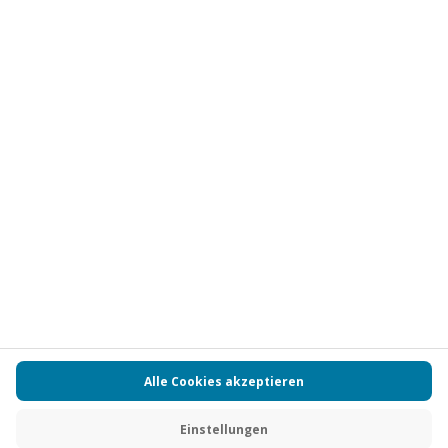
Vertrag widerrufen
FAQs
Kontakt
Zahlungsarten
Über uns
Magazin
Jobs
Partnerprogramm
PAYBACK
Versand und Lieferung
Presse
AGB
Cookie Einstellungen
Datenschutz
Nutzungsbedingungen
Online-Marktplatz
Barrierefreiheit
Grounding Page
Compliance
Impressum
RECHNUNG