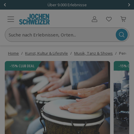
Über 9.000 Erlebnisse
Benutzerkonto
Suche nach Erlebnissen, Orten...
Home
/
Kunst, Kultur & Lifestyle
/
Musik, Tanz & Shows
/
Percus
-15% CLUB DEAL
-15% CLU