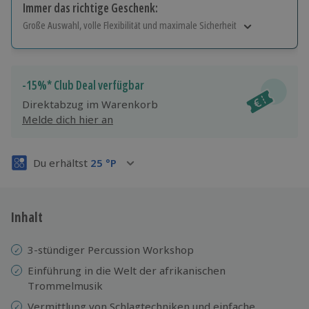
Immer das richtige Geschenk:
Große Auswahl, volle Flexibilität und maximale Sicherheit
Große Auswahl
Über 9.000 Erlebnisse.
Volle Flexibilität
-15%* Club Deal verfügbar
Jeder Gutschein für alle Erlebnisse einlösbar.
Direktabzug im Warenkorb
Maximale Sicherheit
Melde dich hier an
3 Jahre gültig & verlängerbar.
Du erhältst
25
°P
Inhalt
3-stündiger Percussion Workshop
Einführung in die Welt der afrikanischen
Trommelmusik
Vermittlung von Schlagtechniken und einfache