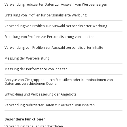
Sichere Dir attraktive Firmenkunden Vorteile.
+49 89 / 60 60 89 700
Mo-Fr: 9-17 Uhr
b2b@jochen-schweizer.de
www.b2b.jochen-schweizer.de/
Artikelnummer
:
7745
Andere Produkte entdecken