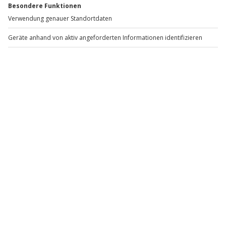
-15% CLUB DEAL
Poker Workshop für Profis
Poker Aufbaukurs Köln
P
an 5 Orten
Köln
1 Person
1 Person
399,90 €
206,90 €
Newsletter abonnieren und 10 € Rabatt sichern