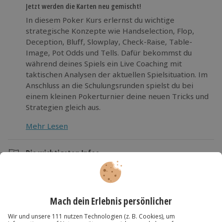
Jetzt werden die Karten neu gemischt!
In diesem Poker Kurs erlernst du wichtige
strategische Konzepte wie Handselection, Flop,
Deception, Bluff, Slowplay, Check-Raise, Table-
Image, Pot Odds und Tells. Dafür bekommst du
während deines Spiels ein Live Coaching mit
taktischen Analysen der aktuellen Spielsituation. Im
Anschluss an die Schulungsrunden spielst du bei
einem kleinen Pokerturnier deine neuen Tricks und
Strategien gleich aus.
Mehr Lesen
Sichere dir das geballte Poker Know-how und zocke
in Zukunft alle Mitspieler ab.
Die wichtigsten Infos
Dauer
FAQ
Gesamtdauer 5 Stunden
Wie ist der Ablauf des Pokerkurses?
Kundenbewertungen
Während des Erlebnisses „Poker Kurs“ werden Ihnen
Verfügbarkeit / Termine
wichtige strategische Poker-Konzepte vermittelt.