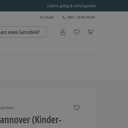
3 Jahre gültig & verlängerbar
Kontakt
089 / 70 80 90 90
hast einen Gutschein?
Benutzerkonto
utschein
Hannover (Kinder-