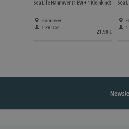
Sea Life Hannover (1 EW + 1 Kleinkind)
Sea L
Hannover
H
1 Person
1
21,90 €
Newslet