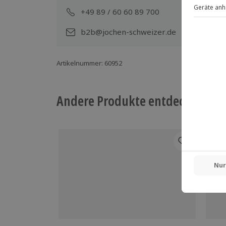
+49 89 / 60 60 89 700
Mo-
b2b@jochen-schweizer.de
Artikelnummer
:
60952
Andere Produkte entdecken