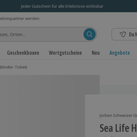
Jeder Gutschein für alle Erlebnisse einlösbar
lebnispartner werden
Du 
n...
Geschenkboxen
Wertgutscheine
Neu
Angebote
(Kinder-Ticket)
Jochen Schweizer G
Sea Life 