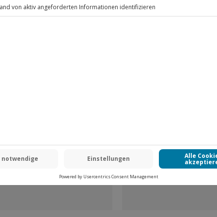
Fr: 9-17 Uhr
www.b2b.jochen-schweizer.de/