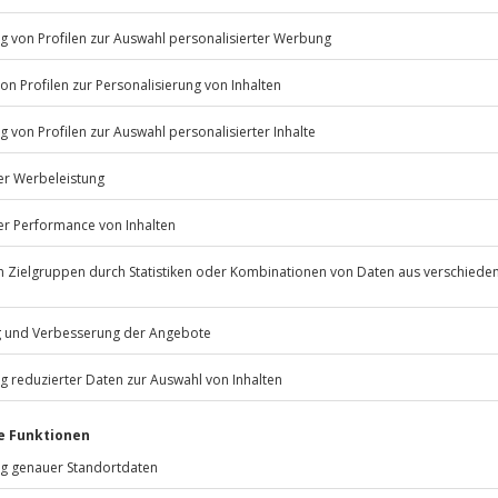
© OpenStreetMaps
icht
erfügbar
Jochen Schweizer
GmbH
Mühldorfstraße 8
81671
München
eiten, außer an bundesweiten
.