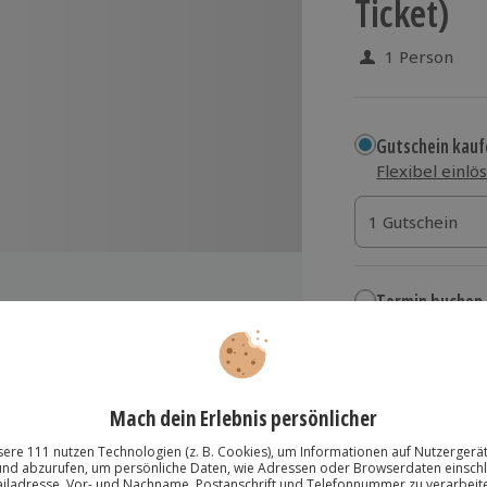
Ticket)
1 Person
Gutschein kauf
Flexibel einlö
1 Gutschein
1 Gutschein
1 Gutschein
Termin buchen
Aktuell an 1 O
Wähle im nächs
15,90 €
zzgl. Versand
(inkl.