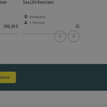
over
Sea Life Konstanz
Kerzen 
Konstanz
Han
1 Person
1 Pe
206,90 €
25,90 €
5
(1)
nieren