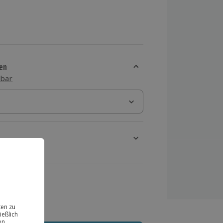
en
sbar
rt verfügbar
ten Schritt einen Termin aus
 MwSt.)