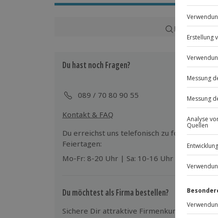
Ca. 3 Stunden
Verfügbarkeit / Termine
Karte in Großans
Ganzjährig zu bestimmten Terminen v
Du hast noch Fragen?
Teilnehmer
Gutschein gültig für 1 Kind bis 14 Jahre
089 / 70 80 90 55
Kontakt & FAQ
Du erreichst uns telefonisch zu folgenden Z
Feiertagen:
Mo-Fr: 8-20 Uhr | Sa: 10-16 Uhr
Du möchtest als Firma bestellen?
Sichere Dir attraktive Firmenkunden Vorteile