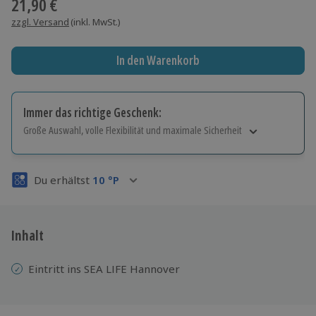
21,90 €
zzgl. Versand
(inkl. MwSt.)
In den Warenkorb
Immer das richtige Geschenk:
Große Auswahl, volle Flexibilität und maximale Sicherheit
Große Auswahl
Über 9.000 Erlebnisse.
Du erhältst
10
°P
Volle Flexibilität
Jeder Gutschein für alle Erlebnisse einlösbar.
Maximale Sicherheit
3 Jahre gültig & verlängerbar.
Inhalt
Eintritt ins SEA LIFE Hannover