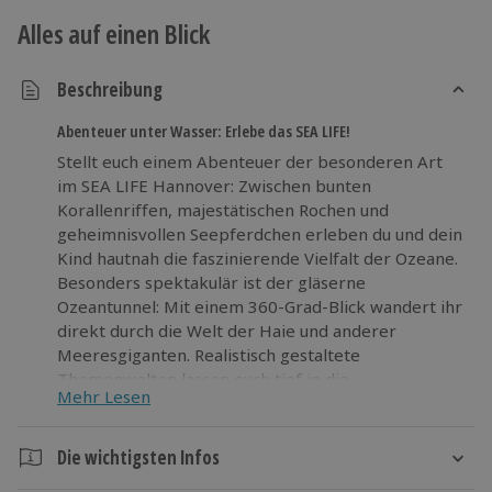
Alles auf einen Blick
Beschreibung
Abenteuer unter Wasser: Erlebe das SEA LIFE!
Stellt euch einem Abenteuer der besonderen Art
im SEA LIFE Hannover: Zwischen bunten
Korallenriffen, majestätischen Rochen und
geheimnisvollen Seepferdchen erleben du und dein
Kind hautnah die faszinierende Vielfalt der Ozeane.
Besonders spektakulär ist der gläserne
Ozeantunnel: Mit einem 360-Grad-Blick wandert ihr
direkt durch die Welt der Haie und anderer
Meeresgiganten. Realistisch gestaltete
Themenwelten lassen euch tief in die
Mehr Lesen
Unterwasserwelt eintauchen – ganz ohne nass zu
werden. Wissenshungrige kommen auf ihre Kosten,
denn spannende Infos über den Schutz maritimer
Die wichtigsten Infos
Lebensräume machen dieses Erlebnis nicht nur