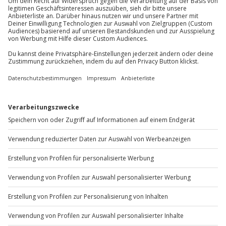
Du möchtest als Firma bestellen?
Sichere Dir attraktive Firmenkunden Vorteile.
+49 89 / 60 60 89 700
Mo-Fr: 9-17 Uhr
b2b@jochen-schweizer.de
www.b2b.jochen-schweizer.de/
Artikelnummer
:
62331
Andere Produkte entdecken