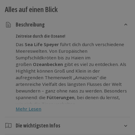
Alles auf einen Blick
Beschreibung
Zeitreise durch die Ozeane!
Das
Sea Life Speyer
führt dich durch verschiedene
Meereswelten. Von Europäischen
Sumpfschildkröten bis zu Haien im
großen
Ozeanbecken
gibt es viel zu entdecken. Als
Highlight können Groß und Klein in der
aufregenden Themenwelt „Amazonas“ die
artenreiche Vielfalt des längsten Flusses der Welt
bewundern – ganz ohne nass zu werden. Besonders
spannend: die
Fütterungen
, bei denen du lernst,
wie sich die Tiere verhalten.
Mehr Lesen
Im
Berührungsbecken
kannst du den
Meeresbewohnern ganz nah sein und einige von
ihnen anfassen. Perfekt für einen lehrreichen und
Die wichtigsten Infos
spannenden Familienausflug!