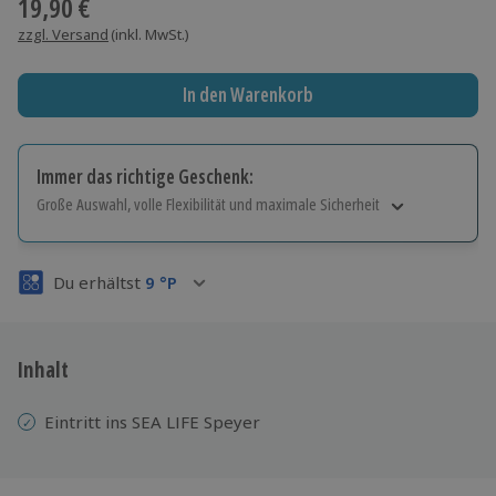
19,90 €
zzgl. Versand
(inkl. MwSt.)
In den Warenkorb
Immer das richtige Geschenk:
Große Auswahl, volle Flexibilität und maximale Sicherheit
Große Auswahl
Über 9.000 Erlebnisse.
Du erhältst
9
°P
Volle Flexibilität
Jeder Gutschein für alle Erlebnisse einlösbar.
Maximale Sicherheit
3 Jahre gültig & verlängerbar.
Inhalt
Eintritt ins SEA LIFE Speyer