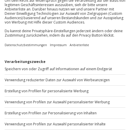
Du möchtest als Firma bestellen?
Sichere Dir attraktive Firmenkunden Vorteile.
+49 89 / 60 60 89 700
Mo-Fr: 9-17 Uhr
b2b@jochen-schweizer.de
www.b2b.jochen-schweizer.de/
Artikelnummer
:
60847
Andere Produkte entdecken