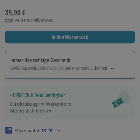
Wähle im nächsten Schritt einen Termin aus
39,90 €
zzgl. Versand
(inkl. MwSt.)
In den Warenkorb
Immer das richtige Geschenk:
Große Auswahl, volle Flexibilität und maximale Sicherheit
Große Auswahl
Über 9.000 Erlebnisse.
Volle Flexibilität
-15%* Club Deal verfügbar
Jeder Gutschein für alle Erlebnisse einlösbar.
Direktabzug im Warenkorb
Maximale Sicherheit
Melde dich hier an
3 Jahre gültig & verlängerbar.
Du erhältst
19
°P