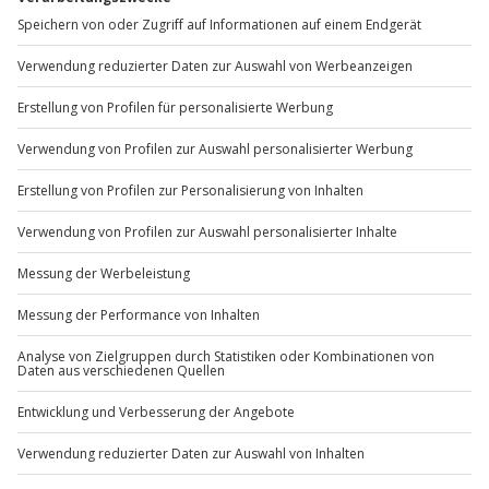
Teilnehmer
Mo-Fr: 8-20 Uhr | Sa: 10-16 Uhr
Gutschein gültig für 2-6 Personen
Du möchtest als Firma bestellen?
Hinweis
Für eine Gruppe von 2-6 Personen wird nur 1
Sichere Dir attraktive Firmenkunden Vorteile.
Gutschein benötigt
+49 89 / 60 60 89 700
Mo-Fr: 9-17 Uhr
b2b@jochen-schweizer.de
www.b2b.jochen-schweizer.de/
Artikelnummer
:
41240
Andere Produkte entdecken