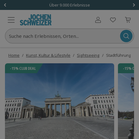
Über 9.000 Erlebnisse
Benutzerkonto
Suche nach Erlebnissen, Orten...
Home
/
Kunst, Kultur & Lifestyle
/
Sightseeing
/
Stadtführung in B
-15% CLUB DEAL
-15% CLU