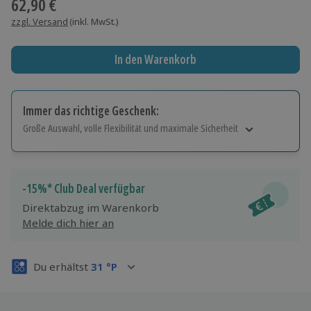
62,90 €
zzgl. Versand
(inkl. MwSt.)
In den Warenkorb
Immer das richtige Geschenk:
Große Auswahl, volle Flexibilität und maximale Sicherheit
Große Auswahl
Über 9.000 Erlebnisse.
Volle Flexibilität
-15%* Club Deal verfügbar
Jeder Gutschein für alle Erlebnisse einlösbar.
Direktabzug im Warenkorb
Maximale Sicherheit
Melde dich hier an
3 Jahre gültig & verlängerbar.
Du erhältst
31
°P