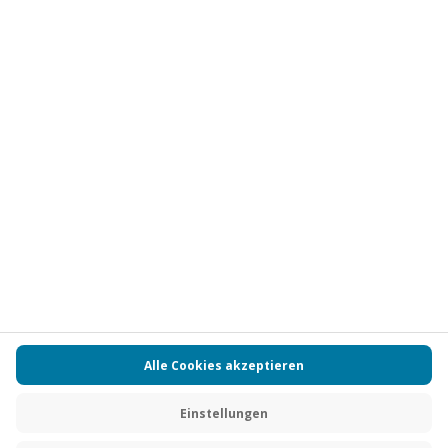
Vertrag widerrufen
FAQs
Kontakt
Zahlungsarten
Über uns
Magazin
Jobs
Partnerprogramm
PAYBACK
Versand und Lieferung
Presse
AGB
Cookie Einstellungen
Datenschutz
Nutzungsbedingungen
Online-Marktplatz
Barrierefreiheit
Grounding Page
Compliance
Impressum
RECHNUNG