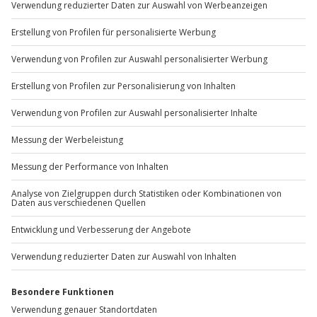
Sichere Dir attraktive Firmenkunden Vorteile.
+49 89 / 60 60 89 700
Mo-Fr: 9-17 Uhr
b2b@jochen-schweizer.de
www.b2b.jochen-schweizer.de/
Artikelnummer
:
41102
Andere Produkte entdecken