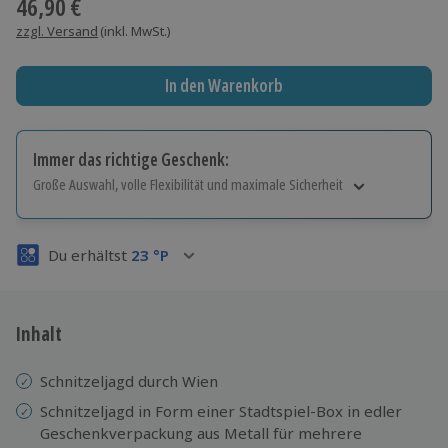
46,90 €
zzgl. Versand
(inkl. MwSt.)
In den Warenkorb
Immer das richtige Geschenk:
Große Auswahl, volle Flexibilität und maximale Sicherheit
Große Auswahl
Über 9.000 Erlebnisse.
Du erhältst
23
°P
Volle Flexibilität
Jeder Gutschein für alle Erlebnisse einlösbar.
Maximale Sicherheit
3 Jahre gültig & verlängerbar.
Inhalt
Schnitzeljagd durch Wien
Schnitzeljagd in Form einer Stadtspiel-Box in edler
Geschenkverpackung aus Metall für mehrere