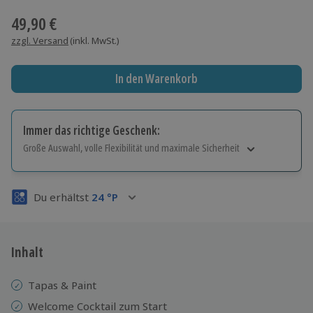
49,90 €
zzgl. Versand
(inkl. MwSt.)
In den Warenkorb
Immer das richtige Geschenk:
Große Auswahl, volle Flexibilität und maximale Sicherheit
Große Auswahl
Über 9.000 Erlebnisse.
Du erhältst
24
°P
Volle Flexibilität
Jeder Gutschein für alle Erlebnisse einlösbar.
Maximale Sicherheit
3 Jahre gültig & verlängerbar.
Inhalt
Tapas & Paint
Welcome Cocktail zum Start