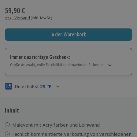
59,90 €
zzgl. Versand
(inkl. MwSt.)
In den Warenkorb
Immer das richtige Geschenk:
Große Auswahl, volle Flexibilität und maximale Sicherheit
Große Auswahl
Über 9.000 Erlebnisse.
Du erhältst
29
°P
Volle Flexibilität
Jeder Gutschein für alle Erlebnisse einlösbar.
Maximale Sicherheit
3 Jahre gültig & verlängerbar.
Inhalt
Malevent mit Acrylfarben und Leinwand
Fachlich kommentierte Verkostung von verschiedenen