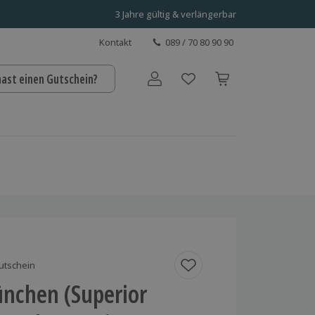
3 Jahre gültig & verlängerbar
Kontakt
089 / 70 80 90 90
hast einen Gutschein?
Benutzerkonto
utschein
ünchen (Superior