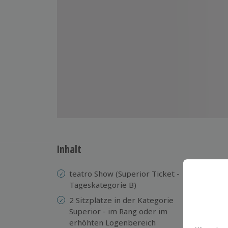
Inhalt
teatro Show (Superior Ticket -
Si
Tageskategorie B)
zu
2 Sitzplätze in der Kategorie
Em
Superior - im Rang oder im
Ap
erhöhten Logenbereich
4-