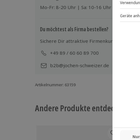
Mo-Fr: 8-20 Uhr | Sa: 10-16 Uhr
Du möchtest als Firma bestellen?
Sichere Dir attraktive Firmenkunden Vorteile
+49 89 / 60 60 89 700
Mo-
b2b@jochen-schweizer.de
Artikelnummer
:
63159
Andere Produkte entdecken