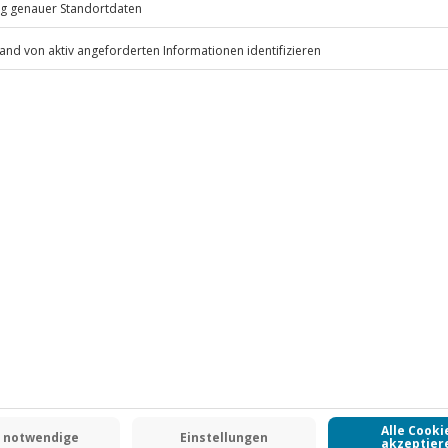
.
Fr: 9-17 Uhr
www.b2b.jochen-schweizer.de/