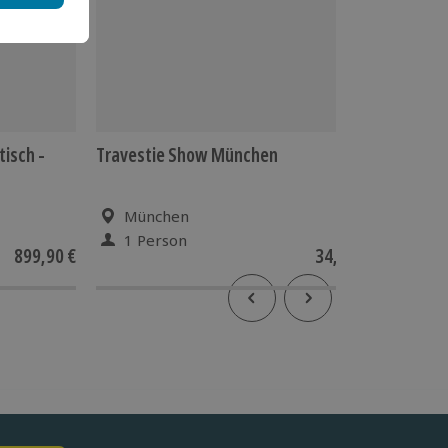
isch -
Travestie Show München
Oldtimer
Münche
München
Mün
1 Person
2 P
899,90 €
34,90 €