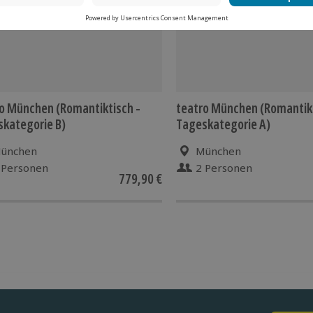
o München (Romantiktisch -
teatro München (Romantikt
kategorie B)
Tageskategorie A)
ünchen
München
 Personen
2 Personen
779,90 €