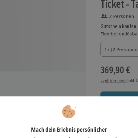
Ticket - 
2 Personen
Gutschein kaufen
Flexibel einlösba
1x (2 Personen)
1x (2 Personen
1x (2 Personen
369,90 €
zzgl. Versand
(inkl.
chteinschränkung durch Zeltsäulen
r Bühne
Immer das rich
pfang mit einem Prosecco-
Große Auswahl, voll
eritif
Gänge-Menü by Käfer (Klassik)