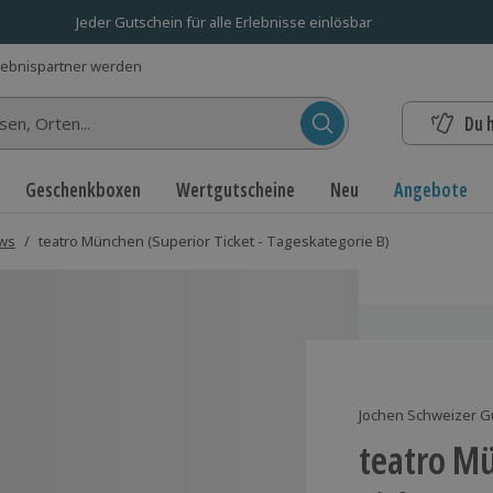
Jeder Gutschein für alle Erlebnisse einlösbar
lebnispartner werden
Du 
n...
Geschenkboxen
Wertgutscheine
Neu
Angebote
ows
/
teatro München (Superior Ticket - Tageskategorie B)
Jochen Schweizer G
teatro M