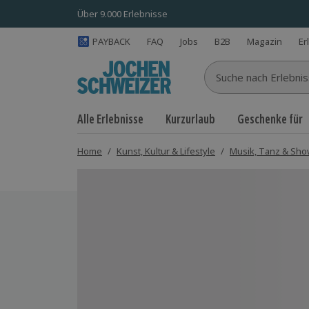
Über 9.000 Erlebnisse
PAYBACK
FAQ
Jobs
B2B
Magazin
Er
Suche nach Erlebnisse
Alle Erlebnisse
Kurzurlaub
Geschenke für
Home
/
Kunst, Kultur & Lifestyle
/
Musik, Tanz & Sh
Bild 1 von 7