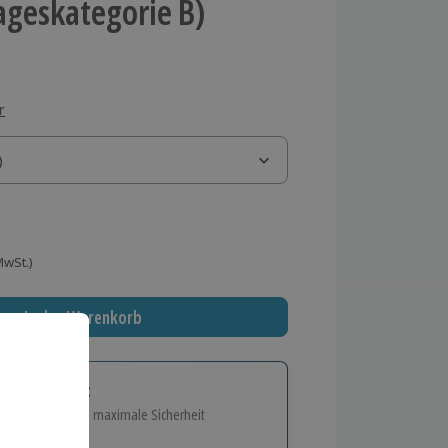
Tageskategorie B)
r
)
)
 MwSt.)
In den Warenkorb
tige Geschenk:
e Flexibilität und maximale Sicherheit