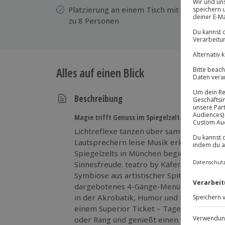
Platzierung an einem Tisch mit bis
We
zu 8 Personen
We
Alles auf einen Blick
Beschreibung
Magie trifft Genuss im Spiegelzelt-Zauber
Lichtreflexe tanzen über samtige Vorhän
Lautsprechern leise Musik erklingt – sch
Spiegelzelts in München beginnt ein Abe
Sinnesfreude. teatro by Käfer begeistert 
Symbiose aus artistischer Spitzenklasse u
dargebotenes 4-Gänge-Menü harmoniert 
in der Akrobatik, Humor und Emotionen in
einem Superior Ticket – Tageskategorie B
oder Rang und genießt einen besonderen 