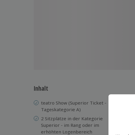
Inhalt
teatro Show (Superior Ticket -
Si
Tageskategorie A)
zu
2 Sitzplätze in der Kategorie
Em
Superior - im Rang oder im
Ap
erhöhten Logenbereich
4-