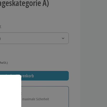
Tageskategorie A)
r
)
)
 MwSt.)
In den Warenkorb
tige Geschenk:
e Flexibilität und maximale Sicherheit