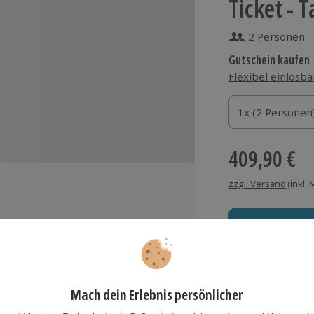
Ticket - 
2 Personen
Gutschein kaufen
Flexibel einlösba
1x (2 Personen)
1x (2 Personen
1x (2 Personen
409,90 €
zzgl. Versand
(inkl.
chteinschränkung durch Zeltsäulen
r Bühne
Immer das rich
pfang mit einem Prosecco-
Große Auswahl, voll
eritif
Gänge-Menü by Käfer (Klassik)