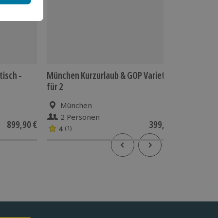
isch -
München Kurzurlaub & GOP Varieté
Travest
für 2
München
Mün
2 Personen
1 Pe
899,90 €
399,90 €
4
(1)