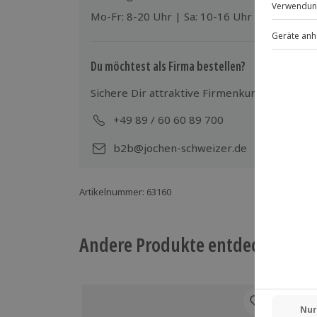
Mo-Fr: 8-20 Uhr | Sa: 10-16 Uhr
Du möchtest als Firma bestellen?
Sichere Dir attraktive Firmenkunden Vorteile
+49 89 / 60 60 89 700
Mo-
b2b@jochen-schweizer.de
Artikelnummer
:
63160
Andere Produkte entdecken