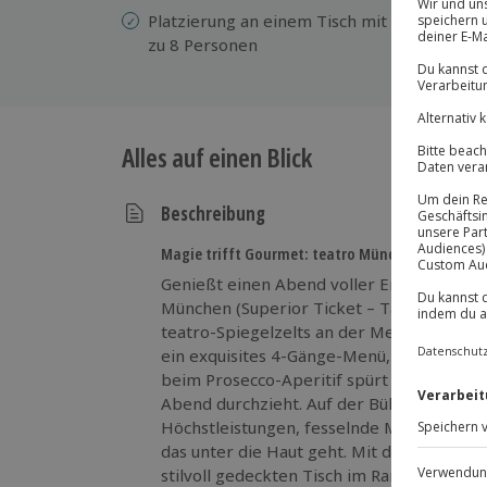
Platzierung an einem Tisch mit bis
We
zu 8 Personen
We
Alles auf einen Blick
Beschreibung
Magie trifft Gourmet: teatro München erleben!
Genießt einen Abend voller Emotionen, F
München (Superior Ticket – Tageskategori
teatro-Spiegelzelts an der Messe München
ein exquisites 4-Gänge-Menü, begleitet v
beim Prosecco-Aperitif spürt ihr den bes
Abend durchzieht. Auf der Bühne verschme
Höchstleistungen, fesselnde Musik, Humo
das unter die Haut geht. Mit dem Superio
stilvoll gedeckten Tisch im Rang oder der