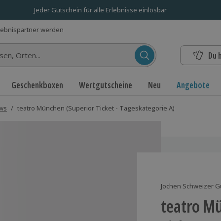
Jeder Gutschein für alle Erlebnisse einlösbar
lebnispartner werden
Du 
n...
Geschenkboxen
Wertgutscheine
Neu
Angebote
ows
/
teatro München (Superior Ticket - Tageskategorie A)
Jochen Schweizer G
teatro M