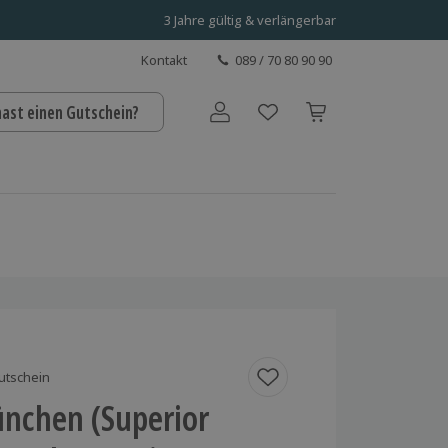
3 Jahre gültig & verlängerbar
Kontakt
089 / 70 80 90 90
hast einen Gutschein?
Benutzerkonto
utschein
ünchen (Superior