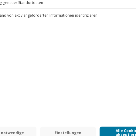
.
Fr: 9-17 Uhr
www.b2b.jochen-schweizer.de/