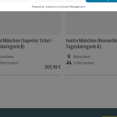
o München (Superior Ticket -
teatro München (Romantikt
kategorie B)
Tageskategorie A)
ünchen
München
 Personen
2 Personen
369,90 €