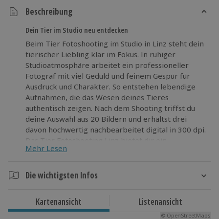
Beschreibung
Dein Tier im Studio neu entdecken
Beim Tier Fotoshooting im Studio in Linz steht dein
tierischer Liebling klar im Fokus. In ruhiger
Studioatmosphäre arbeitet ein professioneller
Fotograf mit viel Geduld und feinem Gespür für
Ausdruck und Charakter. So entstehen lebendige
Aufnahmen, die das Wesen deines Tieres
authentisch zeigen. Nach dem Shooting triffst du
deine Auswahl aus 20 Bildern und erhältst drei
davon hochwertig nachbearbeitet digital in 300 dpi.
Das Tier Fotoshooting Linz bietet dir ein
Mehr Lesen
außergewöhnliches Abenteuer für alle, die sich
trauen, Neues zu erleben und starke Motive
festzuhalten. Lass deine Neugier sprechen und
Die wichtigsten Infos
werde Teil dieses besonderen Studioerlebnisses.
Dauer
Kartenansicht
Listenansicht
Gesamtdauer: ca. 1,5 Stunden
© OpenStreetMaps
Reine Erlebnisdauer: ca. 1 Stunde