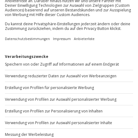
Du möchtest als Firma bestellen?
Sichere Dir attraktive Firmenkunden Vorteile.
+49 89 / 60 60 89 700
Mo-Fr: 9-17 Uhr
b2b@jochen-schweizer.de
www.b2b.jochen-schweizer.de/
Artikelnummer
:
63992
Andere Produkte entdecken