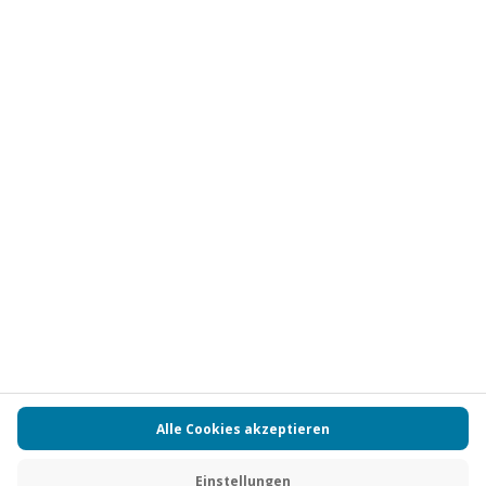
Vertrag widerrufen
FAQs
Kontakt
Zahlungsarten
Über uns
Magazin
Jobs
Partnerprogramm
PAYBACK
Versand und Lieferung
Presse
AGB
Cookie Einstellungen
Datenschutz
Nutzungsbedingungen
Online-Marktplatz
Barrierefreiheit
Grounding Page
Compliance
Impressum
RECHNUNG