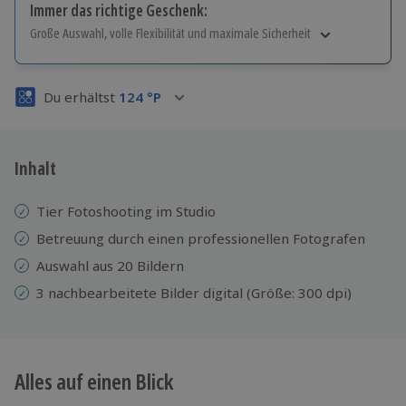
Immer das richtige Geschenk:
Große Auswahl, volle Flexibilität und maximale Sicherheit
Große Auswahl
Über 9.000 Erlebnisse.
Du erhältst
124
°P
Volle Flexibilität
Jeder Gutschein für alle Erlebnisse einlösbar.
Maximale Sicherheit
3 Jahre gültig & verlängerbar.
Inhalt
Tier Fotoshooting im Studio
Betreuung durch einen professionellen Fotografen
Auswahl aus 20 Bildern
3 nachbearbeitete Bilder digital (Größe: 300 dpi)
Alles auf einen Blick