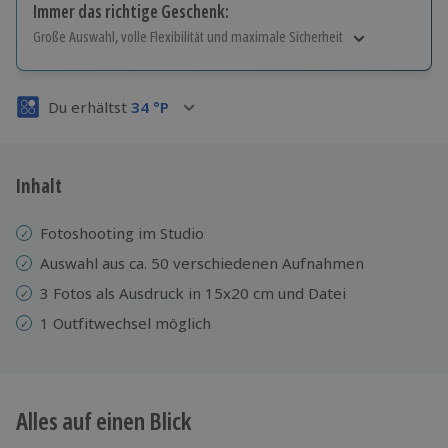
Immer das richtige Geschenk:
Große Auswahl, volle Flexibilität und maximale Sicherheit
Große Auswahl
Über 9.000 Erlebnisse.
Du erhältst
34
°P
Volle Flexibilität
Jeder Gutschein für alle Erlebnisse einlösbar.
Maximale Sicherheit
3 Jahre gültig & verlängerbar.
Inhalt
Fotoshooting im Studio
Auswahl aus ca. 50 verschiedenen Aufnahmen
3 Fotos als Ausdruck in 15x20 cm und Datei
1 Outfitwechsel möglich
Alles auf einen Blick