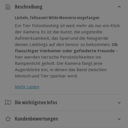
Beschreibung
Lächeln, Fellnasen! Wilde Momente eingefangen
Ein Tier Fotoshooting ist weit mehr als nur ein Klick
der Kamera. Es ist die Kunst, die ungeteilte
Aufmerksamkeit, das Spiel und die Neugierde
deines Lieblings auf den Sensor zu bekommen.
Ob
flauschiger Vierbeiner oder gefiederte Freunde
–
hier werden tierische Persönlichkeiten ins
Rampenlicht geholt. Die Kamera fängt jene
Augenblicke ein, in denen das Band zwischen
Mensch und Tier spürbar wird.
Setze deinen tierischen Star
mit dem Tier
Mehr Lesen
Fotoshooting ins Rampenlicht!
Die wichtigsten Infos
Dauer
Kundenbewertungen
Gesamtdauer: ca. 1 Stunde
Reine Shootingzeit: ca. 45 Minuten