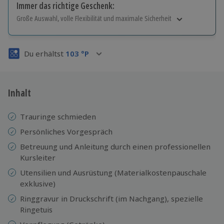
Immer das richtige Geschenk:
Große Auswahl, volle Flexibilität und maximale Sicherheit
Große Auswahl
Über 9.000 Erlebnisse.
Du erhältst
103
°P
Volle Flexibilität
Jeder Gutschein für alle Erlebnisse einlösbar.
Maximale Sicherheit
3 Jahre gültig & verlängerbar.
Inhalt
Trauringe schmieden
Persönliches Vorgespräch
Betreuung und Anleitung durch einen professionellen
Kursleiter
Utensilien und Ausrüstung (Materialkostenpauschale
exklusive)
Ringgravur in Druckschrift (im Nachgang), spezielle
Ringetuis