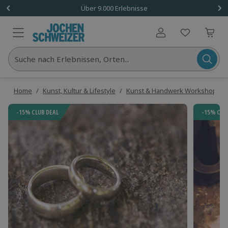
Über 9.000 Erlebnisse
Benutzerkonto
Suche nach Erlebnissen, Orten...
Home
/
Kunst, Kultur & Lifestyle
/
Kunst & Handwerk Workshops
/
-15% CLUB DEAL
-15% CLU