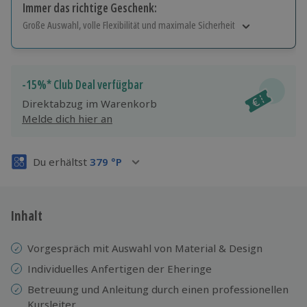
Immer das richtige Geschenk:
Große Auswahl, volle Flexibilität und maximale Sicherheit
Große Auswahl
Über 9.000 Erlebnisse.
Volle Flexibilität
-15%* Club Deal verfügbar
Jeder Gutschein für alle Erlebnisse einlösbar.
Direktabzug im Warenkorb
Maximale Sicherheit
Melde dich hier an
3 Jahre gültig & verlängerbar.
Du erhältst
379
°P
Inhalt
Vorgespräch mit Auswahl von Material & Design
Individuelles Anfertigen der Eheringe
Betreuung und Anleitung durch einen professionellen
Kursleiter