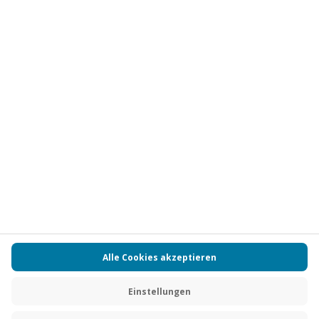
Vertrag widerrufen
FAQs
Kontakt
Zahlungsarten
Über uns
Magazin
Jobs
Partnerprogramm
PAYBACK
Versand und Lieferung
Presse
AGB
Cookie Einstellungen
Datenschutz
Nutzungsbedingungen
Online-Marktplatz
Barrierefreiheit
Grounding Page
Compliance
Impressum
RECHNUNG